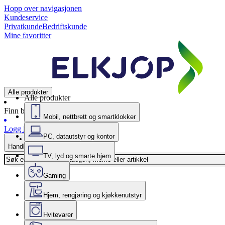
Hopp over navigasjonen
Kundeservice
Privatkunde
Bedriftskunde
Mine favoritter
Alle produkter
Alle produkter
Finn butikk
Mobil, nettbrett og smartklokker
Logg inn
PC, datautstyr og kontor
Handlekurv
TV, lyd og smarte hjem
Gaming
Hjem, rengjøring og kjøkkenutstyr
Hvitevarer