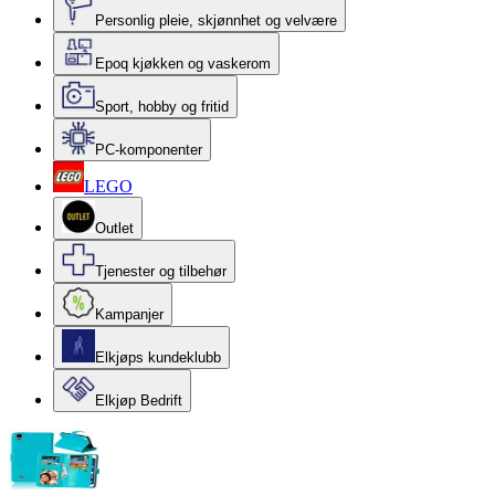
Personlig pleie, skjønnhet og velvære
Epoq kjøkken og vaskerom
Sport, hobby og fritid
PC-komponenter
LEGO
Outlet
Tjenester og tilbehør
Kampanjer
Elkjøps kundeklubb
Elkjøp Bedrift