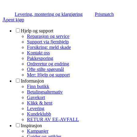
Levering, montering og klargjøring
Prismatch
Åpent kjøp
Hjelp og support
Reparasjon og service
Support via fjernhjelp
Forsikring: meld skade
Kontakt oss
Pakkesporing
Ordreretur og endring
Ofte stilte spørsmål
Mer: Hjelp og support
Informasjon
Finn butikk
Betalingsalternativ
Gavekort
Klikk & hent
Levering
Kundeklubb
RETUR AV EE-AVFALL
Inspirasjon
Kampanjer
Guider og artikler