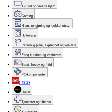
TV, lyd og smarte hjem
Gaming
Hjem, rengjøring og kjøkkenutstyr
Hvitevarer
Personlig pleie, skjønnhet og velvære
Epoq kjøkken og vaskerom
Sport, hobby og fritid
PC-komponenter
LEGO
Outlet
Tjenester og tilbehør
Kampanjer