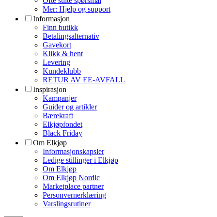
Ofte stilte spørsmål
Mer: Hjelp og support
Informasjon
Finn butikk
Betalingsalternativ
Gavekort
Klikk & hent
Levering
Kundeklubb
RETUR AV EE-AVFALL
Inspirasjon
Kampanjer
Guider og artikler
Bærekraft
Elkjøpfondet
Black Friday
Om Elkjøp
Informasjonskapsler
Ledige stillinger i Elkjøp
Om Elkjøp
Om Elkjøp Nordic
Marketplace partner
Personvernerklæring
Varslingsrutiner