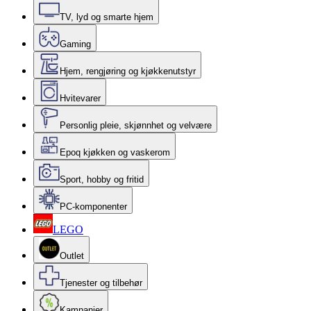
TV, lyd og smarte hjem
Gaming
Hjem, rengjøring og kjøkkenutstyr
Hvitevarer
Personlig pleie, skjønnhet og velvære
Epoq kjøkken og vaskerom
Sport, hobby og fritid
PC-komponenter
LEGO
Outlet
Tjenester og tilbehør
Kampanjer