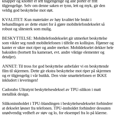
knapper og knotter er lett tilgjengelige og alle porter er fritt
tilgjengelige. Selv om denne saken er tynn, lett og myk, gir den
veldig god beskyttelse mot støt.
KVALITET: Kun materialer av høy kvalitet ble brukt i
behandlingen av dette etuiet for å gjøre mobiltelefondekselet så
robust og slitesterk som mulig.
BESKYTTELSE: Mobiltelefondekselet gir utmerket beskyttelse
som vikler seg rundt mobiltelefonen i tilfelle en kollisjon. Hjørner og
kanter er sikre mot riper og andre merker. Mobildekselet dekker hele
baksiden (bortsett fra kameraet, evt. andre viktige elementer og
detaljer).
ANNET: Til tross for god beskyttelse anbefaler vi en beskyttende
film til skjermen. Dette gir ekstra beskyttelse mot riper på skjermen
og er tilgjengelig i vår butikk. Den viste smarttelefonen er IKKE
inkludert i leveringen!
Cadorabo Ultratynt beskyttelsesdeksel av TPU-silikon i matt
metallisk design.
Silikoninnholdet i TPU-blandingen i beskyttelsesdekselet forhindrer
at dekselet løsner fra telefonen. TPU-innholdet forhindrer dessuten
unødvendig vedheft av støv og lo, for eksempel fra lo på klærne.