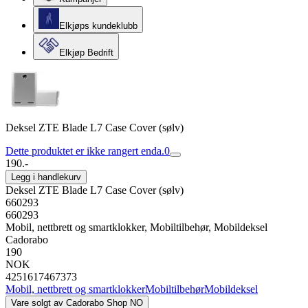
Elkjøps kundeklubb
Elkjøp Bedrift
Deksel ZTE Blade L7 Case Cover (sølv)
Dette produktet er ikke rangert enda.
0
190.-
Legg i handlekurv
Deksel ZTE Blade L7 Case Cover (sølv)
660293
660293
Mobil, nettbrett og smartklokker, Mobiltilbehør, Mobildeksel
Cadorabo
190
NOK
4251617467373
Mobil, nettbrett og smartklokker
Mobiltilbehør
Mobildeksel
Vare solgt av
Cadorabo Shop NO