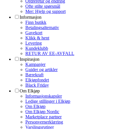
Ordreretur og endring
Ofte stilte spørsmål
Mer: Hjelp og support
Informasjon
Finn butikk
Betalingsalternativ
Gavekort
Klikk & hent
Levering
Kundeklubb
RETUR AV EE-AVFALL
Inspirasjon
Kampanjer
Guider og artikler
Bærekraft
Elkjøpfondet
Black Friday
Om Elkjøp
Informasjonskapsler
Ledige stillinger i Elkjøp
Om Elkjøp
Om Elkjøp Nordic
Marketplace partner
Personvernerklæring
Varslingsrutiner