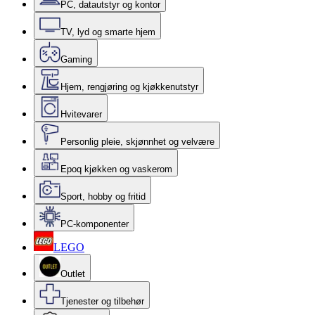
PC, datautstyr og kontor
TV, lyd og smarte hjem
Gaming
Hjem, rengjøring og kjøkkenutstyr
Hvitevarer
Personlig pleie, skjønnhet og velvære
Epoq kjøkken og vaskerom
Sport, hobby og fritid
PC-komponenter
LEGO
Outlet
Tjenester og tilbehør