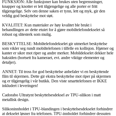
FUNKSJON: Alle funksjoner kan brukes uten begrensninger,
knapper og knotter er lett tilgjengelige og alle porter er fritt
tilgjengelige. Selv om denne saken er tynn, lett og myk, gir den
veldig god beskyttelse mot støt.
KVALITET: Kun materialer av høy kvalitet ble brukt i
behandlingen av dette etuiet for å gjøre mobiltelefondekselet så
robust og slitesterk som mulig.
BESKYTTELSE: Mobiltelefondekselet gir utmerket beskyttelse
som vikler seg rundt mobiltelefonen i tilfelle en kollisjon. Hjørner og
kanter er sikre mot riper og andre merker. Mobildekselet dekker hele
baksiden (bortsett fra kameraet, evt. andre viktige elementer og
detaljer).
ANNET: Til tross for god beskyttelse anbefaler vi en beskyttende
film til skjermen. Dette gir ekstra beskyttelse mot riper på skjermen
og er tilgjengelig i vår butikk. Den viste smarttelefonen er IKKE
inkludert i leveringen!
Cadorabo Ultratynt beskyttelsesdeksel av TPU-silikon i matt
metallisk design.
Silikoninnholdet i TPU-blandingen i beskyttelsesdekselet forhindrer
at dekselet løsner fra telefonen. TPU-innholdet forhindrer dessuten