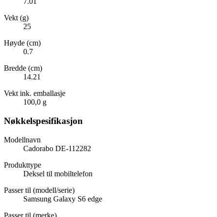
7.01
Vekt (g)
25
Høyde (cm)
0.7
Bredde (cm)
14.21
Vekt ink. emballasje
100,0 g
Nøkkelspesifikasjon
Modellnavn
Cadorabo DE-112282
Produkttype
Deksel til mobiltelefon
Passer til (modell/serie)
Samsung Galaxy S6 edge
Passer til (merke)