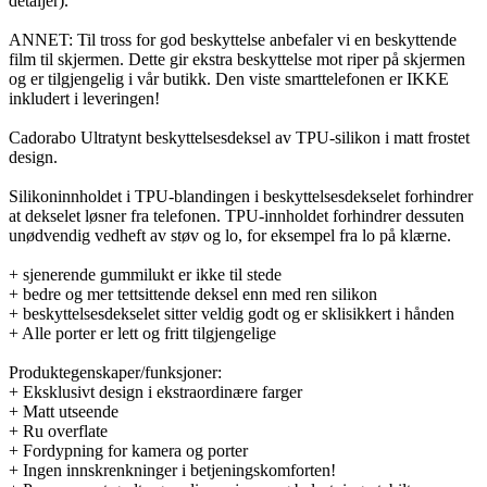
detaljer).
ANNET: Til tross for god beskyttelse anbefaler vi en beskyttende
film til skjermen. Dette gir ekstra beskyttelse mot riper på skjermen
og er tilgjengelig i vår butikk. Den viste smarttelefonen er IKKE
inkludert i leveringen!
Cadorabo Ultratynt beskyttelsesdeksel av TPU-silikon i matt frostet
design.
Silikoninnholdet i TPU-blandingen i beskyttelsesdekselet forhindrer
at dekselet løsner fra telefonen. TPU-innholdet forhindrer dessuten
unødvendig vedheft av støv og lo, for eksempel fra lo på klærne.
+ sjenerende gummilukt er ikke til stede
+ bedre og mer tettsittende deksel enn med ren silikon
+ beskyttelsesdekselet sitter veldig godt og er sklisikkert i hånden
+ Alle porter er lett og fritt tilgjengelige
Produktegenskaper/funksjoner:
+ Eksklusivt design i ekstraordinære farger
+ Matt utseende
+ Ru overflate
+ Fordypning for kamera og porter
+ Ingen innskrenkninger i betjeningskomforten!