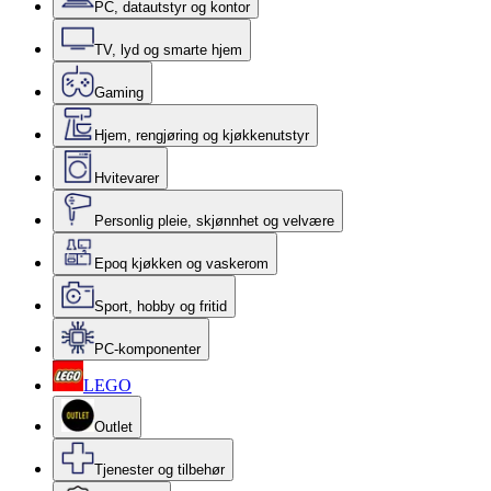
PC, datautstyr og kontor
TV, lyd og smarte hjem
Gaming
Hjem, rengjøring og kjøkkenutstyr
Hvitevarer
Personlig pleie, skjønnhet og velvære
Epoq kjøkken og vaskerom
Sport, hobby og fritid
PC-komponenter
LEGO
Outlet
Tjenester og tilbehør