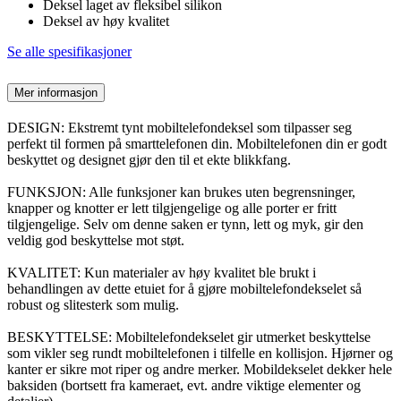
Deksel laget av fleksibel silikon
Deksel av høy kvalitet
Se alle spesifikasjoner
Mer informasjon
DESIGN: Ekstremt tynt mobiltelefondeksel som tilpasser seg
perfekt til formen på smarttelefonen din. Mobiltelefonen din er godt
beskyttet og designet gjør den til et ekte blikkfang.
FUNKSJON: Alle funksjoner kan brukes uten begrensninger,
knapper og knotter er lett tilgjengelige og alle porter er fritt
tilgjengelige. Selv om denne saken er tynn, lett og myk, gir den
veldig god beskyttelse mot støt.
KVALITET: Kun materialer av høy kvalitet ble brukt i
behandlingen av dette etuiet for å gjøre mobiltelefondekselet så
robust og slitesterk som mulig.
BESKYTTELSE: Mobiltelefondekselet gir utmerket beskyttelse
som vikler seg rundt mobiltelefonen i tilfelle en kollisjon. Hjørner og
kanter er sikre mot riper og andre merker. Mobildekselet dekker hele
baksiden (bortsett fra kameraet, evt. andre viktige elementer og