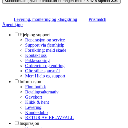
Kundeomtale (9)
Dette produktet er rangert med 2.8 av 5 stjerner.
2.8
9
Levering, montering og klargjøring
Prismatch
Åpent kjøp
Hjelp og support
Reparasjon og service
Support via fjernhjelp
Forsikring: meld skade
Kontakt oss
Pakkesporing
Ordreretur og endring
Ofte stilte spørsmål
Mer: Hjelp og support
Informasjon
Finn butikk
Betalingsalternativ
Gavekort
Klikk & hent
Levering
Kundeklubb
RETUR AV EE-AVFALL
Inspirasjon