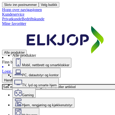
Skriv inn postnummer
Velg butikk
Hopp over navigasjonen
Kundeservice
Privatkunde
Bedriftskunde
Mine favoritter
Alle produkter
Alle produkter
Finn butikk
Mobil, nettbrett og smartklokker
Logg inn
PC, datautstyr og kontor
Handlekurv
TV, lyd og smarte hjem
Gaming
Hjem, rengjøring og kjøkkenutstyr