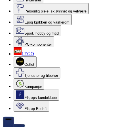
Hvitevarer
Personlig pleie, skjønnhet og velvære
Epoq kjøkken og vaskerom
Sport, hobby og fritid
PC-komponenter
LEGO
Outlet
Tjenester og tilbehør
Kampanjer
Elkjøps kundeklubb
Elkjøp Bedrift