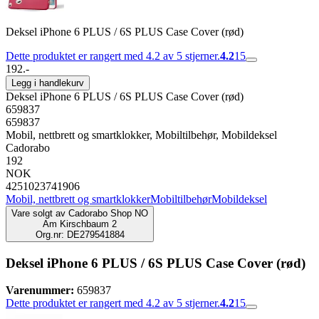
Deksel iPhone 6 PLUS / 6S PLUS Case Cover (rød)
Dette produktet er rangert med 4.2 av 5 stjerner.
4.2
15
192.-
Legg i handlekurv
Deksel iPhone 6 PLUS / 6S PLUS Case Cover (rød)
659837
659837
Mobil, nettbrett og smartklokker, Mobiltilbehør, Mobildeksel
Cadorabo
192
NOK
4251023741906
Mobil, nettbrett og smartklokker
Mobiltilbehør
Mobildeksel
Vare solgt av
Cadorabo Shop NO
Am Kirschbaum 2
Org.nr: DE279541884
Deksel iPhone 6 PLUS / 6S PLUS Case Cover (rød)
Varenummer:
659837
Dette produktet er rangert med 4.2 av 5 stjerner.
4.2
15