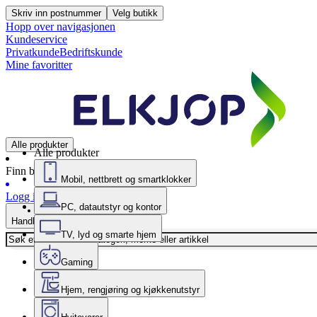
Skriv inn postnummer
Velg butikk
Hopp over navigasjonen
Kundeservice
Privatkunde
Bedriftskunde
Mine favoritter
Alle produkter
Alle produkter
Finn butikk
Mobil, nettbrett og smartklokker
Logg inn
PC, datautstyr og kontor
Handlekurv
TV, lyd og smarte hjem
Gaming
Hjem, rengjøring og kjøkkenutstyr