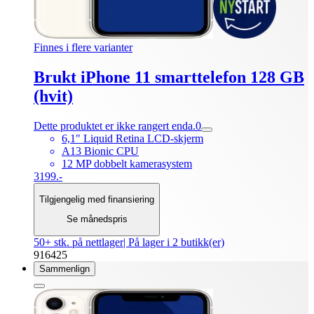
Finnes i flere varianter
Brukt iPhone 11 smarttelefon 128 GB
(hvit)
Dette produktet er ikke rangert enda.
0
6,1" Liquid Retina LCD-skjerm
A13 Bionic CPU
12 MP dobbelt kamerasystem
3199.-
Tilgjengelig med finansiering
Se månedspris
50+ stk. på nettlager
| På lager i 2 butikk(er)
916425
Sammenlign