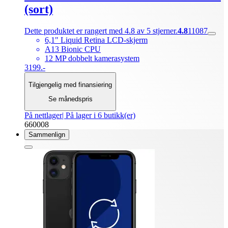
(sort)
Dette produktet er rangert med 4.8 av 5 stjerner.
4.8
11087
6,1" Liquid Retina LCD-skjerm
A13 Bionic CPU
12 MP dobbelt kamerasystem
3199.-
Tilgjengelig med finansiering
Se månedspris
På nettlager
| På lager i 6 butikk(er)
660008
Sammenlign