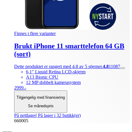
Finnes i flere varianter
Brukt iPhone 11 smarttelefon 64 GB
(sort)
Dette produktet er rangert med 4.8 av 5 stjerner.
4.8
11087
6,1" Liquid Retina LCD-skjerm
A13 Bionic CPU
12 MP dobbelt kamerasystem
2999.-
Tilgjengelig med finansiering
Se månedspris
På nettlager
| På lager i 32 butikk(er)
660005