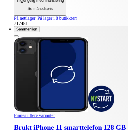
Tilgjengelig med finansiering
Se månedspris
På nettlager
| På lager i 8 butikk(er)
717481
Sammenlign
Finnes i flere varianter
Brukt iPhone 11 smarttelefon 128 GB