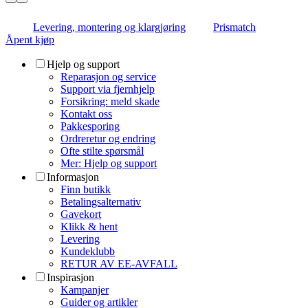
Levering, montering og klargjøring
Prismatch
Åpent kjøp
Hjelp og support
Reparasjon og service
Support via fjernhjelp
Forsikring: meld skade
Kontakt oss
Pakkesporing
Ordreretur og endring
Ofte stilte spørsmål
Mer: Hjelp og support
Informasjon
Finn butikk
Betalingsalternativ
Gavekort
Klikk & hent
Levering
Kundeklubb
RETUR AV EE-AVFALL
Inspirasjon
Kampanjer
Guider og artikler