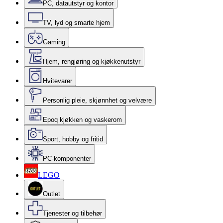
PC, datautstyr og kontor
TV, lyd og smarte hjem
Gaming
Hjem, rengjøring og kjøkkenutstyr
Hvitevarer
Personlig pleie, skjønnhet og velvære
Epoq kjøkken og vaskerom
Sport, hobby og fritid
PC-komponenter
LEGO
Outlet
Tjenester og tilbehør