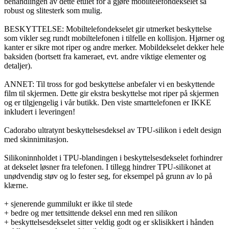
behandlingen av dette etuiet for å gjøre mobiltelefondekselet så
robust og slitesterk som mulig.
BESKYTTELSE: Mobiltelefondekselet gir utmerket beskyttelse
som vikler seg rundt mobiltelefonen i tilfelle en kollisjon. Hjørner og
kanter er sikre mot riper og andre merker. Mobildekselet dekker hele
baksiden (bortsett fra kameraet, evt. andre viktige elementer og
detaljer).
ANNET: Til tross for god beskyttelse anbefaler vi en beskyttende
film til skjermen. Dette gir ekstra beskyttelse mot riper på skjermen
og er tilgjengelig i vår butikk. Den viste smarttelefonen er IKKE
inkludert i leveringen!
Cadorabo ultratynt beskyttelsesdeksel av TPU-silikon i edelt design
med skinnimitasjon.
Silikoninnholdet i TPU-blandingen i beskyttelsesdekselet forhindrer
at dekselet løsner fra telefonen. I tillegg hindrer TPU-silikonet at
unødvendig støv og lo fester seg, for eksempel på grunn av lo på
klærne.
+ sjenerende gummilukt er ikke til stede
+ bedre og mer tettsittende deksel enn med ren silikon
+ beskyttelsesdekselet sitter veldig godt og er sklisikkert i hånden