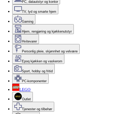
PC, datautstyr og kontor
TV, lyd og smarte hjem
Gaming
Hjem, rengjøring og kjøkkenutstyr
Hvitevarer
Personlig pleie, skjønnhet og velvære
Epoq kjøkken og vaskerom
Sport, hobby og fritid
PC-komponenter
LEGO
Outlet
Tjenester og tilbehør