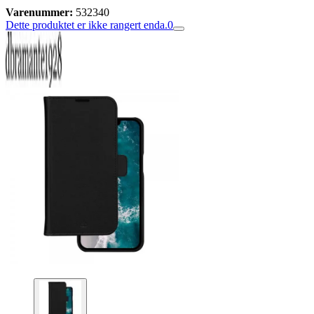
Varenummer:
532340
Dette produktet er ikke rangert enda.
0