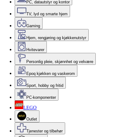
PC, datautstyr og kontor
TV, lyd og smarte hjem
Gaming
Hjem, rengjøring og kjøkkenutstyr
Hvitevarer
Personlig pleie, skjønnhet og velvære
Epoq kjøkken og vaskerom
Sport, hobby og fritid
PC-komponenter
LEGO
Outlet
Tjenester og tilbehør