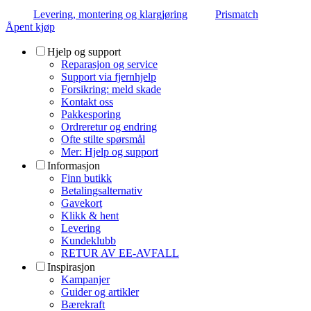
Levering, montering og klargjøring
Prismatch
Åpent kjøp
Hjelp og support
Reparasjon og service
Support via fjernhjelp
Forsikring: meld skade
Kontakt oss
Pakkesporing
Ordreretur og endring
Ofte stilte spørsmål
Mer: Hjelp og support
Informasjon
Finn butikk
Betalingsalternativ
Gavekort
Klikk & hent
Levering
Kundeklubb
RETUR AV EE-AVFALL
Inspirasjon
Kampanjer
Guider og artikler
Bærekraft