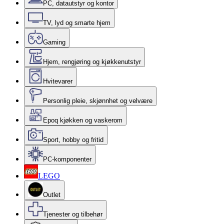
PC, datautstyr og kontor
TV, lyd og smarte hjem
Gaming
Hjem, rengjøring og kjøkkenutstyr
Hvitevarer
Personlig pleie, skjønnhet og velvære
Epoq kjøkken og vaskerom
Sport, hobby og fritid
PC-komponenter
LEGO
Outlet
Tjenester og tilbehør