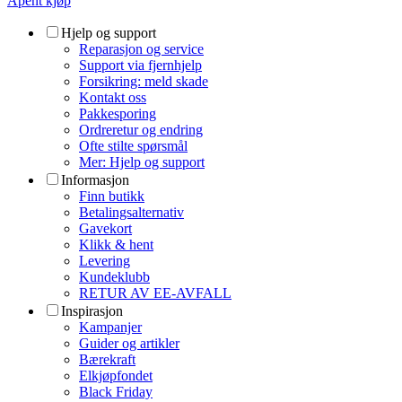
Åpent kjøp
Hjelp og support
Reparasjon og service
Support via fjernhjelp
Forsikring: meld skade
Kontakt oss
Pakkesporing
Ordreretur og endring
Ofte stilte spørsmål
Mer: Hjelp og support
Informasjon
Finn butikk
Betalingsalternativ
Gavekort
Klikk & hent
Levering
Kundeklubb
RETUR AV EE-AVFALL
Inspirasjon
Kampanjer
Guider og artikler
Bærekraft
Elkjøpfondet
Black Friday