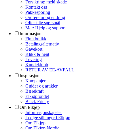
Forsikring: meld skade
Kontakt oss
Pakkesporing
Ordreretur og endring
Ofte stilte spørsmål
Mer: Hjelp og support
Informasjon
Finn butikk
Betalingsalternativ
Gavekort
Klikk & hent
Levering
Kundeklubb
RETUR AV EE-AVFALL
Inspirasjon
Kampanjer
Guider og artikler
Bærekraft
Elkjøpfondet
Black Friday
Om Elkjøp
Informasjonskapsler
Ledige stillinger i Elkjøp
Om Elkjøp
Om Elkjøp Nordic