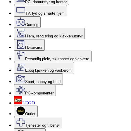
PC, datautstyr og kontor
TV, lyd og smarte hjem
Gaming
Hjem, rengjøring og kjøkkenutstyr
Hvitevarer
Personlig pleie, skjønnhet og velvære
Epoq kjøkken og vaskerom
Sport, hobby og fritid
PC-komponenter
LEGO
Outlet
Tjenester og tilbehør