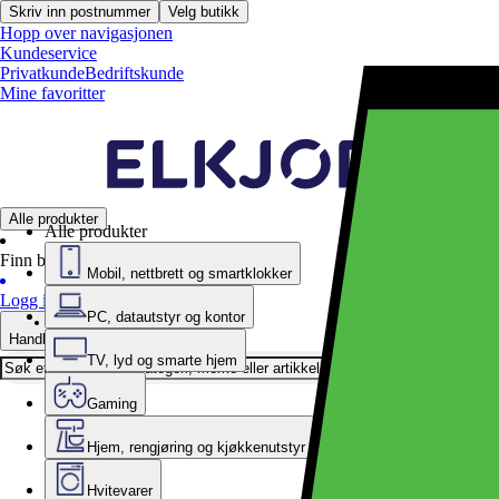
Skriv inn postnummer
Velg butikk
Hopp over navigasjonen
Kundeservice
Privatkunde
Bedriftskunde
Mine favoritter
Alle produkter
Alle produkter
Finn butikk
Mobil, nettbrett og smartklokker
Logg inn
PC, datautstyr og kontor
Handlekurv
TV, lyd og smarte hjem
Gaming
Hjem, rengjøring og kjøkkenutstyr
Hvitevarer