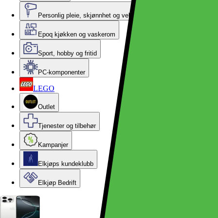
Personlig pleie, skjønnhet og velvære
Epoq kjøkken og vaskerom
Sport, hobby og fritid
PC-komponenter
LEGO
Outlet
Tjenester og tilbehør
Kampanjer
Elkjøps kundeklubb
Elkjøp Bedrift