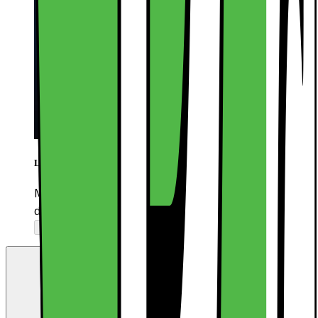
LiveShopping
Med Live Shopping får du eksperthjelp til å finne
det rette produktet, direkte fra våre ansatte
Sjekker åpningstider...