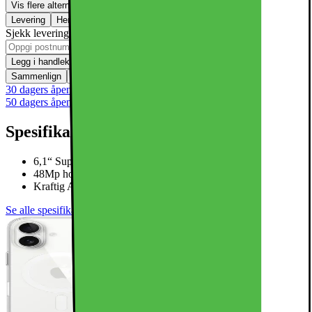
Vis flere alternativer
Levering
Hent i butikk
Sjekk levering til ditt område
Legg i handlekurv
Sammenlign
Lagre
30 dagers åpent kjøp
50 dagers åpent kjøp for klubbmedlemmer
Spesifikasjoner
6,1“ Super Retina XDR-skjerm
48Mp hoved + 12Mp ultrabredt kamera
Kraftig A18 Bionic CPU med 5G
Se alle spesifikasjoner