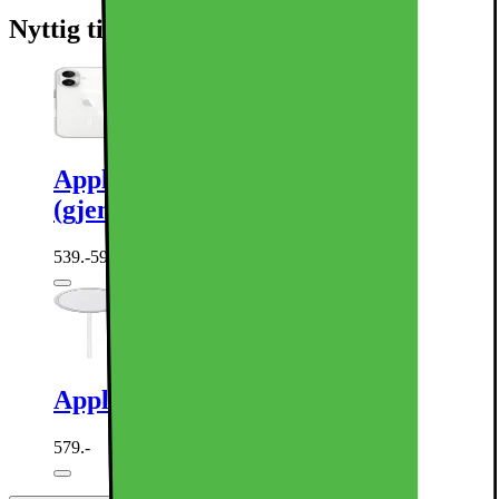
Nyttig tilbehør
Apple iPhone 16 mobildeksel
(gjennomsiktig)
539.-
599.-
Apple MagSafe trådløs lader (1 m)
579.-