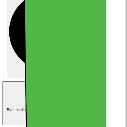
Kun telefon
10490.-
Innbytte:
Oppgrader for mindre
Bytt inn den kvalifiserte enheten din, og bruk verdien som delbetaling
mot en ny enhet.
Beregn innbytteverdien din