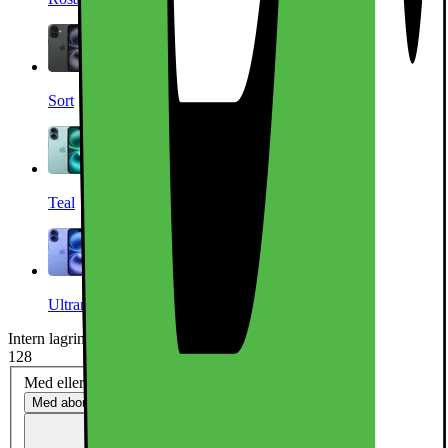
Sort
Teal
Ultramarine
Intern lagring (GB)
:
128
128
Med eller uten abonnement?
Med abonnement