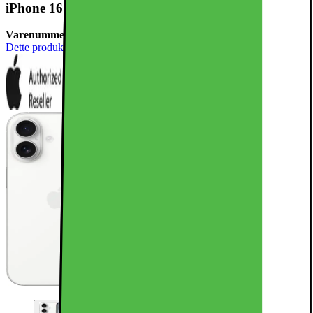
iPhone 16 – 5G smarttelefon 128GB (hvit)
Varenummer:
825096
Dette produktet er rangert med 4.8 av 5 stjerner.
4.8
2850