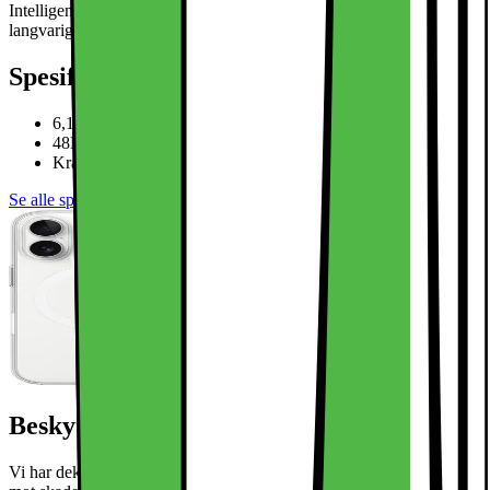
Intelligence. Et stort batteri og flere lademuligheter garanterer en
langvarig opplevelse.
Les mer om produktet
Spesifikasjoner
6,1“ Super Retina XDR-skjerm
48Mp hoved + 12Mp ultrabredt kamera
Kraftig A18 Bionic CPU med 5G
Se alle spesifikasjoner
Beskytt din nye iPhone
Vi har deksler i mange farger og utførelser. Beskytt din nye telefon