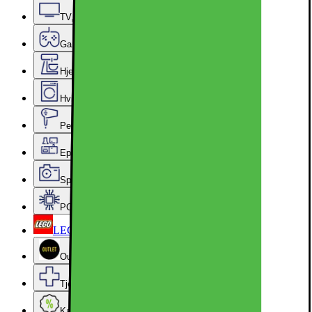
TV, lyd og smarte hjem
Gaming
Hjem, rengjøring og kjøkkenutstyr
Hvitevarer
Personlig pleie, skjønnhet og velvære
Epoq kjøkken og vaskerom
Sport, hobby og fritid
PC-komponenter
LEGO
Outlet
Tjenester og tilbehør
Kampanjer