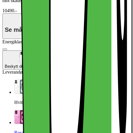
mot skade
10490.-
Se månedspris for delbetaling.
Energiklasse
Produktdatablad
Beskytt din nye iPhone
Leverandørens farge
:
Hvit
Hvit
Rosa