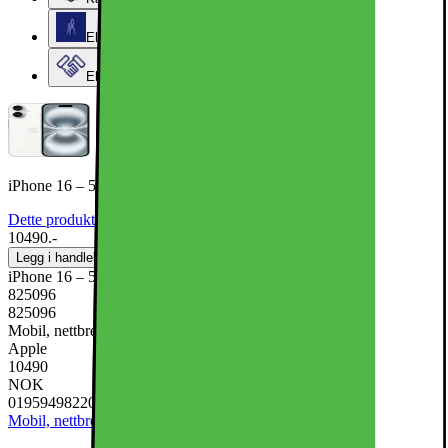
Elkjøps kundeklubb
Elkjøp Bedrift
iPhone 16 – 5G smarttelefon 128GB (hvit)
Dette produktet er rangert med 4.8 av 5 stjerner.
4.8
2850
10490.-
Legg i handlekurv
iPhone 16 – 5G smarttelefon 128GB (hvit)
825096
825096
Mobil, nettbrett og smartklokker, Mobiltelefon
Apple
10490
NOK
0195949822087
Mobil, nettbrett og smartklokker
Mobiltelefon