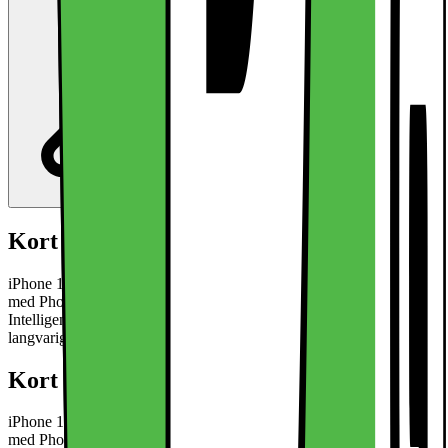
Kort om produktet
iPhone 16 smarttelefon vil imponere med et hovedkamera på 48 MP
med Photonic Engine, en kraftig A18 Bionic-prosessor og Apple
Intelligence. Et stort batteri og flere lademuligheter garanterer en
langvarig opplevelse.
Les mer om produktet
Kort om produktet
iPhone 16 smarttelefon vil imponere med et hovedkamera på 48 MP
med Photonic Engine, en kraftig A18 Bionic-prosessor og Apple