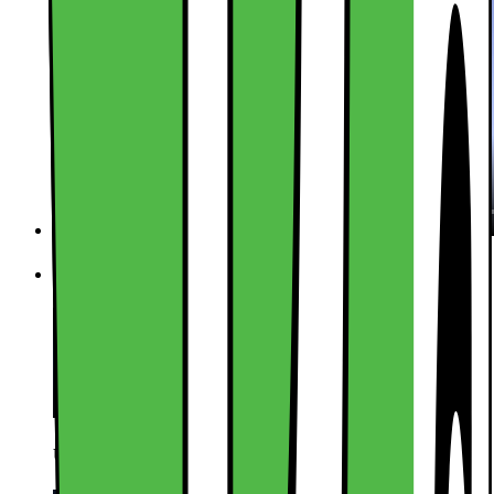
Usikker på hva du skal velge? Direkte hjelp fra butikk
Usikker på hva du skal velge? Direkte hjelp fra butikk