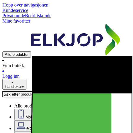
Hopp over navigasjonen
Kundeservice
Privatkunde
Bedriftskunde
Mine favoritter
Alle produkter
Finn butikk
Logg inn
Handlekurv
Alle produkter
Mobil, nettbrett og smartklokker
PC, datautstyr og kontor