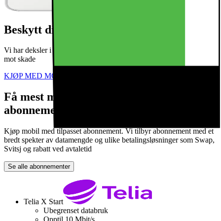
Beskytt din nye iPhone
Vi har deksler i mange farger og utførelser. Beskytt din nye telefon
mot skade
KJØP MED MOBILABONNEMENT
Få mest mulig ut av mobilen din med rett
abonnement
Kjøp mobil med tilpasset abonnement. Vi tilbyr abonnement med et
bredt spekter av datamengde og ulike betalingsløsninger som Swap,
Svitsj og rabatt ved avtaletid
Se alle abonnementer
Telia X Start
Ubegrenset databruk
Opptil 10 Mbit/s