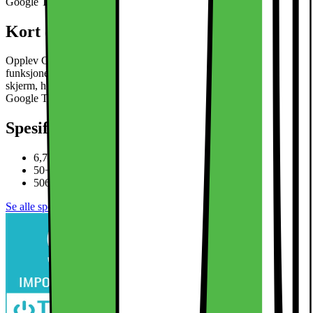
Google Tensor G4-chip for sømløs ytelse.
Les mer om produktet
Kort om produktet
Opplev Google Pixel 9 Pro XL 5G smarttelefon og alle de avanserte
funksjonene den kan tilby deg, deriblant Gemini, en 6,75" pOLED-
skjerm, hovedkamera på 50 MP med KI-funksjoner, og en kraftig
Google Tensor G4-chip for sømløs ytelse.
Les mer om produktet
Spesifikasjoner
6,75” 1-120Hz pOLED-skjerm
50+48+48 MP trippelt kameraoppsett
5060 mAh-batteri, trådløs lading
Se alle spesifikasjoner