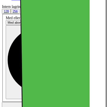
Intern lagring (GB)
:
256
128
256
Med eller uten abonnement?
Med abonnement
Kun telefon
8987.-