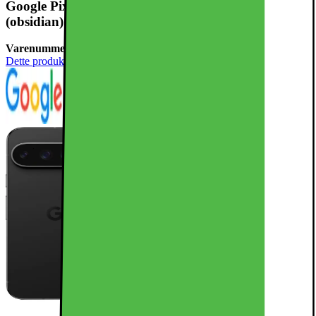
Google Pixel 9 Pro XL 5G smarttelefon 16/256GB
(obsidian)
Varenummer:
797358
Dette produktet er rangert med 4.8 av 5 stjerner.
4.8
343