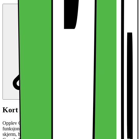
Kort om produktet
Opplev Google Pixel 9 Pro XL 5G smarttelefon og alle de avanserte
funksjonene den kan tilby deg, deriblant Gemini, en 6,75" pOLED-
skjerm, hovedkamera på 50 MP med KI-funksjoner, og en kraftig