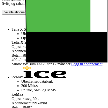
Svitsj og rabatt ved avtaletid
Se alle abonnementer
Telia X Start
Ubegrenset databruk
Opptil 10 Mbit/s
Telia X Start
Oppstartsavgift
0.-
Abonnement
499.-
/mnd
Betal nå
8487.-
499.-
/mnd
Minste totalsum 14475 for 12 måneder.
Legg til abonnement
iceMax
Ubegrenset databruk
200 Mbit/s
Fri tale, SMS og MMS
iceMax
Oppstartsavgift
0.-
Abonnement
399.-
/mnd
Betal nå
8487.-