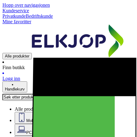
Hopp over navigasjonen
Kundeservice
Privatkunde
Bedriftskunde
Mine favoritter
Alle produkter
Finn butikk
Logg inn
Handlekurv
Alle produkter
Mobil, nettbrett og smartklokker
PC, datautstyr og kontor