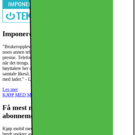
Imponerende - Tek.no*
"Brukeropplevelsen i Pixel 9 Pro og Pro XL er bedre enn du får i
noen annen telefon. Her flyter menyene, skjermene er innmari
presise. Telefonene kjennes solid bygget og har vanvittig lysstyrke
når det trengs. Titter du på TikTok eller gamer, er det kraftige
høyttalere her også. Batteritiden er tipp topp og lydkvalitet under
samtale likeså. De lader ganske raskt, men ingen av dem kommer
med lader." - Les hele testen ved å trykke på les mer under
Les mer
KJØP MED MOBILABONNEMENT
Få mest mulig ut av mobilen din med rett
abonnement
Kjøp mobil med tilpasset abonnement. Vi tilbyr abonnement med et
bredt spekter av datamengde og ulike betalingsløsninger som Swap,