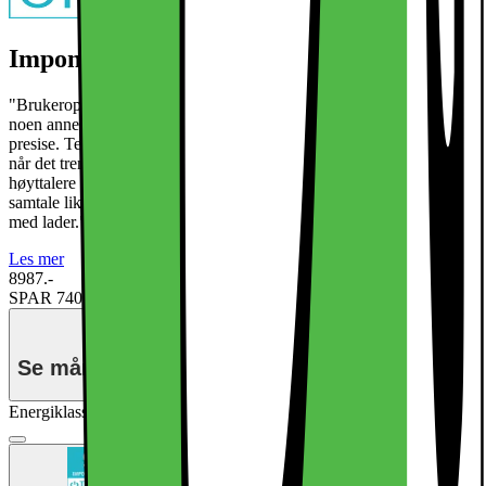
Imponerende - Tek.no*
"Brukeropplevelsen i Pixel 9 Pro og Pro XL er bedre enn du får i
noen annen telefon. Her flyter menyene, skjermene er innmari
presise. Telefonene kjennes solid bygget og har vanvittig lysstyrke
når det trengs. Titter du på TikTok eller gamer, er det kraftige
høyttalere her også. Batteritiden er tipp topp og lydkvalitet under
samtale likeså. De lader ganske raskt, men ingen av dem kommer
med lader." - Les hele testen ved å trykke på les mer under
Les mer
8987.-
SPAR 7400
Før 16387.-
Se månedspris for delbetaling.
Energiklasse
Produktdatablad