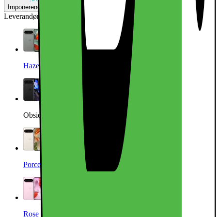
Imponerende - Tek.no*
Leverandørens farge
:
Obsidian
Hazel
Obsidian
Porcelain
Rose Quartz