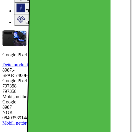
Elkjøps kundeklubb
Elkjøp Bedrift
Google Pixel 9 Pro XL 5G smarttelefon 16/256GB (obsidian)
Dette produktet er rangert med 4.8 av 5 stjerner.
4.8
343
8987.-
SPAR 7400
Før 16387.-
Google Pixel 9 Pro XL 5G smarttelefon 16/256GB (obsidian)
797358
797358
Mobil, nettbrett og smartklokker, Mobiltelefon
Google
8987
NOK
0840353914483
Mobil, nettbrett og smartklokker
Mobiltelefon