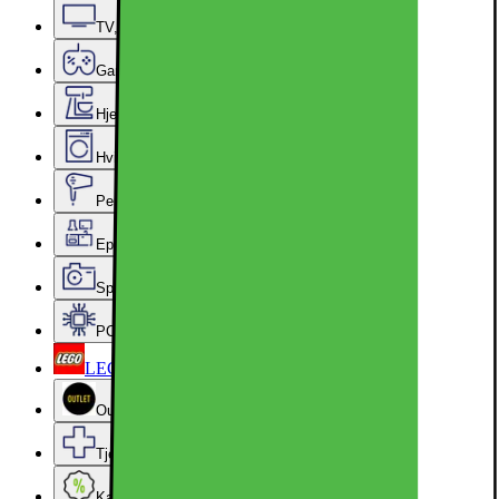
TV, lyd og smarte hjem
Gaming
Hjem, rengjøring og kjøkkenutstyr
Hvitevarer
Personlig pleie, skjønnhet og velvære
Epoq kjøkken og vaskerom
Sport, hobby og fritid
PC-komponenter
LEGO
Outlet
Tjenester og tilbehør
Kampanjer