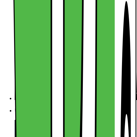
Usikker på hva du skal velge? Direkte hjelp fra butikk