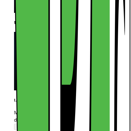
Usikker på hva du skal velge? Direkte hjelp fra butikk
LiveShopping
Med Live Shopping får du eksperthjelp til å finne
det rette produktet, direkte fra våre ansatte
Sjekker åpningstider...