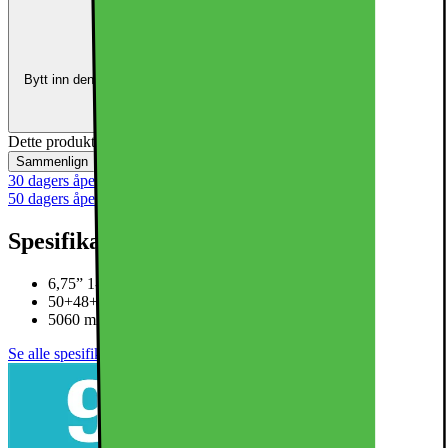
Innbytte:
Oppgrader for mindre
Bytt inn den kvalifiserte enheten din, og bruk verdien som delbetaling
mot en ny enhet.
Beregn innbytteverdien din
Dette produktet er ikke tilgjengelig
Sammenlign
Lagre
30 dagers åpent kjøp
50 dagers åpent kjøp for klubbmedlemmer
Spesifikasjoner
6,75” 1-120Hz pOLED-skjerm
50+48+48 MP trippelt kameraoppsett
5060 mAh-batteri, trådløs lading
Se alle spesifikasjoner