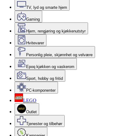
TV, lyd og smarte hjem
Gaming
Hjem, rengjøring og kjøkkenutstyr
Hvitevarer
Personlig pleie, skjønnhet og velvære
Epoq kjøkken og vaskerom
Sport, hobby og fritid
PC-komponenter
LEGO
Outlet
Tjenester og tilbehør
Kampanjer