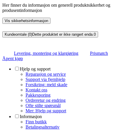
Her finner du informasjon om generell produktsikkerhet og
produsentinformasjon
Vis sikkerhetsinformasjon
Kundeomtale (0)
Dette produktet er ikke rangert enda.
0
Levering, montering og klargjøring
Prismatch
Åpent kjøp
Hjelp og support
Reparasjon og service
Support via fjernhjelp
Forsikring: meld skade
Kontakt oss
Pakkesporing
Ordreretur og endring
Ofte stilte spørsmål
Mer: Hjelp og support
Informasjon
Finn butikk
Betalingsalternativ