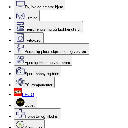
TV, lyd og smarte hjem
Gaming
Hjem, rengjøring og kjøkkenutstyr
Hvitevarer
Personlig pleie, skjønnhet og velvære
Epoq kjøkken og vaskerom
Sport, hobby og fritid
PC-komponenter
LEGO
Outlet
Tjenester og tilbehør
Kampanjer