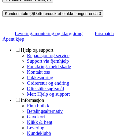
Kundeomtale (0)
Dette produktet er ikke rangert enda.
0
Levering, montering og klargjøring
Prismatch
Åpent kjøp
Hjelp og support
Reparasjon og service
Support via fjernhjelp
Forsikring: meld skade
Kontakt oss
Pakkesporing
Ordreretur og endring
Ofte stilte spørsmål
Mer: Hjelp og support
Informasjon
Finn butikk
Betalingsalternativ
Gavekort
Klikk & hent
Levering
Kundeklubb