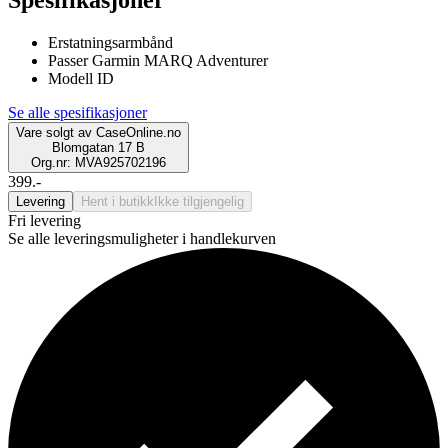
Erstatningsarmbånd
Passer Garmin MARQ Adventurer
Modell ID
Se alle spesifikasjoner
Vare solgt av
CaseOnline.no
Blomgatan 17 B
Org.nr: MVA925702196
399.-
Levering
Hent i butikk
Ikke tilgjengelig
Fri levering
Se alle leveringsmuligheter i handlekurven