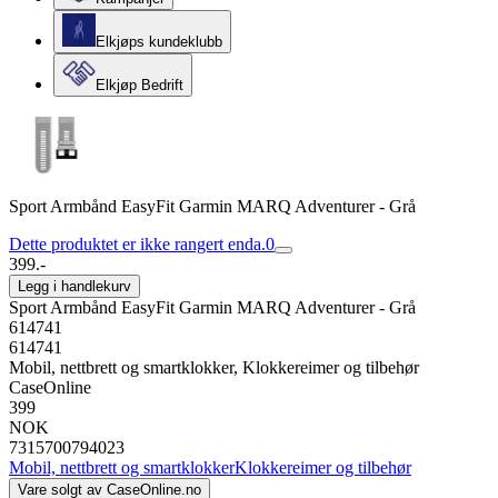
Elkjøps kundeklubb
Elkjøp Bedrift
Sport Armbånd EasyFit Garmin MARQ Adventurer - Grå
Dette produktet er ikke rangert enda.
0
399.-
Legg i handlekurv
Sport Armbånd EasyFit Garmin MARQ Adventurer - Grå
614741
614741
Mobil, nettbrett og smartklokker, Klokkereimer og tilbehør
CaseOnline
399
NOK
7315700794023
Mobil, nettbrett og smartklokker
Klokkereimer og tilbehør
Vare solgt av
CaseOnline.no