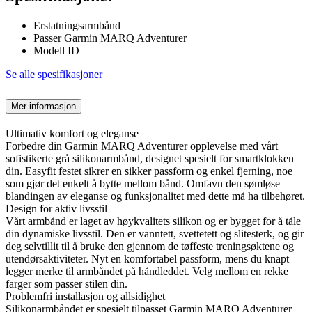
Erstatningsarmbånd
Passer Garmin MARQ Adventurer
Modell ID
Se alle spesifikasjoner
Mer informasjon
Ultimativ komfort og eleganse
Forbedre din Garmin MARQ Adventurer opplevelse med vårt
sofistikerte grå silikonarmbånd, designet spesielt for smartklokken
din. Easyfit festet sikrer en sikker passform og enkel fjerning, noe
som gjør det enkelt å bytte mellom bånd. Omfavn den sømløse
blandingen av eleganse og funksjonalitet med dette må ha tilbehøret.
Design for aktiv livsstil
Vårt armbånd er laget av høykvalitets silikon og er bygget for å tåle
din dynamiske livsstil. Den er vanntett, svettetett og slitesterk, og gir
deg selvtillit til å bruke den gjennom de tøffeste treningsøktene og
utendørsaktiviteter. Nyt en komfortabel passform, mens du knapt
legger merke til armbåndet på håndleddet. Velg mellom en rekke
farger som passer stilen din.
Problemfri installasjon og allsidighet
Silikonarmbåndet er spesielt tilpasset Garmin MARQ Adventurer