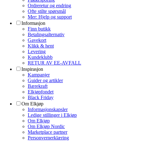
Ordreretur og endring
Ofte stilte spørsmål
Mer: Hjelp og support
Informasjon
Finn butikk
Betalingsalternativ
Gavekort
Klikk & hent
Levering
Kundeklubb
RETUR AV EE-AVFALL
Inspirasjon
Kampanjer
Guider og artikler
Bærekraft
Elkjøpfondet
Black Friday
Om Elkjøp
Informasjonskapsler
Ledige stillinger i Elkjøp
Om Elkjøp
Om Elkjøp Nordic
Marketplace partner
Personvernerklæring