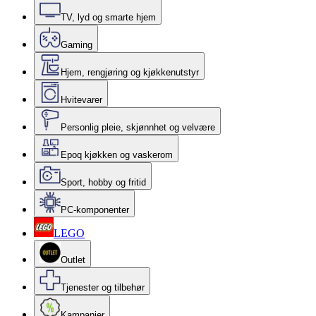
TV, lyd og smarte hjem
Gaming
Hjem, rengjøring og kjøkkenutstyr
Hvitevarer
Personlig pleie, skjønnhet og velvære
Epoq kjøkken og vaskerom
Sport, hobby og fritid
PC-komponenter
LEGO
Outlet
Tjenester og tilbehør
Kampanjer