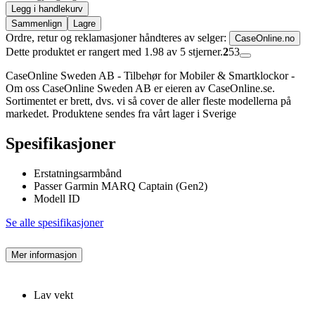
Legg i handlekurv
Sammenlign
Lagre
Ordre, retur og reklamasjoner håndteres av selger:
CaseOnline.no
Dette produktet er rangert med 1.98 av 5 stjerner.
2
53
CaseOnline Sweden AB - Tilbehør for Mobiler & Smartklockor -
Om oss CaseOnline Sweden AB er eieren av CaseOnline.se.
Sortimentet er brett, dvs. vi så cover de aller fleste modellerna på
markedet. Produktene sendes fra vårt lager i Sverige
Spesifikasjoner
Erstatningsarmbånd
Passer Garmin MARQ Captain (Gen2)
Modell ID
Se alle spesifikasjoner
Mer informasjon
Lav vekt