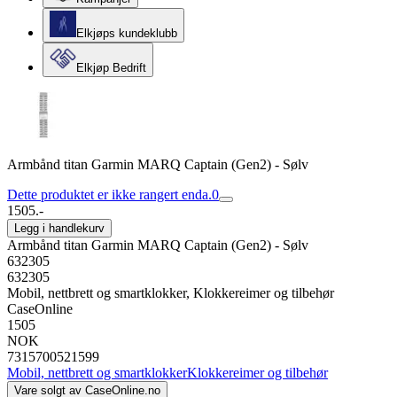
Elkjøps kundeklubb
Elkjøp Bedrift
Armbånd titan Garmin MARQ Captain (Gen2) - Sølv
Dette produktet er ikke rangert enda.
0
1505.-
Legg i handlekurv
Armbånd titan Garmin MARQ Captain (Gen2) - Sølv
632305
632305
Mobil, nettbrett og smartklokker, Klokkereimer og tilbehør
CaseOnline
1505
NOK
7315700521599
Mobil, nettbrett og smartklokker
Klokkereimer og tilbehør
Vare solgt av
CaseOnline.no