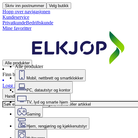
Skriv inn postnummer
Velg butikk
Hopp over navigasjonen
Kundeservice
Privatkunde
Bedriftskunde
Mine favoritter
Alle produkter
Alle produkter
Finn butikk
Mobil, nettbrett og smartklokker
Logg inn
PC, datautstyr og kontor
Handlekurv
TV, lyd og smarte hjem
Gaming
Hjem, rengjøring og kjøkkenutstyr