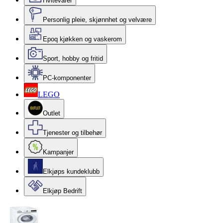
Hvitevarer
Personlig pleie, skjønnhet og velvære
Epoq kjøkken og vaskerom
Sport, hobby og fritid
PC-komponenter
LEGO
Outlet
Tjenester og tilbehør
Kampanjer
Elkjøps kundeklubb
Elkjøp Bedrift