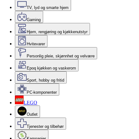
TV, lyd og smarte hjem
Gaming
Hjem, rengjøring og kjøkkenutstyr
Hvitevarer
Personlig pleie, skjønnhet og velvære
Epoq kjøkken og vaskerom
Sport, hobby og fritid
PC-komponenter
LEGO
Outlet
Tjenester og tilbehør
Kampanjer