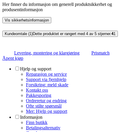
Her finner du informasjon om generell produktsikkerhet og
produsentinformasjon
Vis sikkerhetsinformasjon
Kundeomtale (1)
Dette produktet er rangert med 4 av 5 stjerner.
4
1
Levering, montering og klargjøring
Prismatch
Åpent kjøp
Hjelp og support
Reparasjon og service
Support via fjernhjelp
Forsikring: meld skade
Kontakt oss
Pakkesporing
Ordreretur og endring
Ofte stilte spørsmål
Mer: Hjelp og support
Informasjon
Finn butikk
Betalingsalternativ