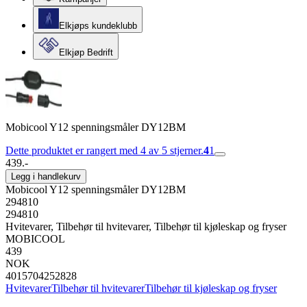
Elkjøps kundeklubb
Elkjøp Bedrift
Mobicool Y12 spenningsmåler DY12BM
Dette produktet er rangert med 4 av 5 stjerner.
4
1
439.-
Legg i handlekurv
Mobicool Y12 spenningsmåler DY12BM
294810
294810
Hvitevarer, Tilbehør til hvitevarer, Tilbehør til kjøleskap og fryser
MOBICOOL
439
NOK
4015704252828
Hvitevarer
Tilbehør til hvitevarer
Tilbehør til kjøleskap og fryser