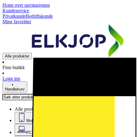
Hopp over navigasjonen
Kundeservice
Privatkunde
Bedriftskunde
Mine favoritter
Alle produkter
Finn butikk
Logg inn
Handlekurv
Alle produkter
Mobil, nettbrett og smartklokker
PC, datautstyr og kontor