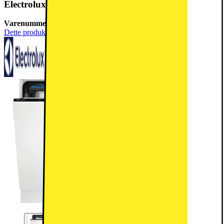
Electrolux oppvaskmaskin EEM48330L helintegrert
Varenummer:
31907
Dette produktet er rangert med 4 av 5 stjerner.
4
110