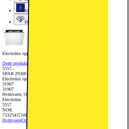
Elkjøps kundeklubb
Elkjøp Bedrift
Electrolux oppvaskmaskin EEM48330L helintegrert
Dette produktet er rangert med 4 av 5 stjerner.
4
110
5557.-
SPAR 2930
Før 8487.-
Electrolux oppvaskmaskin EEM48330L helintegrert
31907
31907
Hvitevarer, Oppvaskmaskin
Electrolux
5557
NOK
7332543710034
Hvitevarer
Oppvaskmaskin