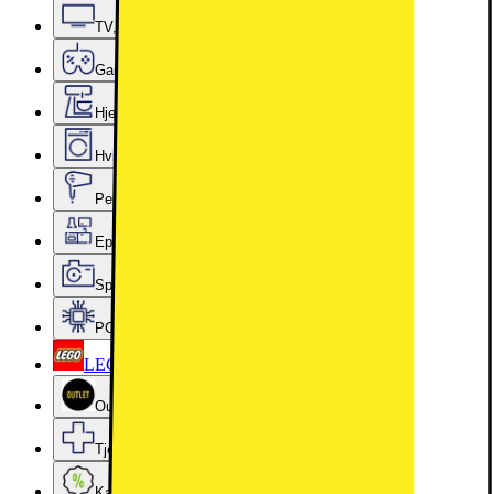
TV, lyd og smarte hjem
Gaming
Hjem, rengjøring og kjøkkenutstyr
Hvitevarer
Personlig pleie, skjønnhet og velvære
Epoq kjøkken og vaskerom
Sport, hobby og fritid
PC-komponenter
LEGO
Outlet
Tjenester og tilbehør
Kampanjer