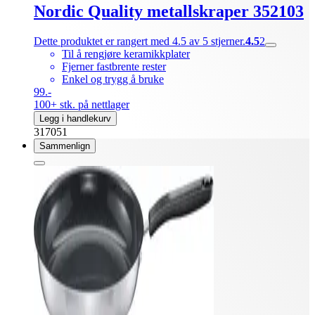
Nordic Quality metallskraper 352103
Dette produktet er rangert med 4.5 av 5 stjerner.
4.5
2
Til å rengjøre keramikkplater
Fjerner fastbrente rester
Enkel og trygg å bruke
99.-
100+ stk. på nettlager
Legg i handlekurv
317051
Sammenlign