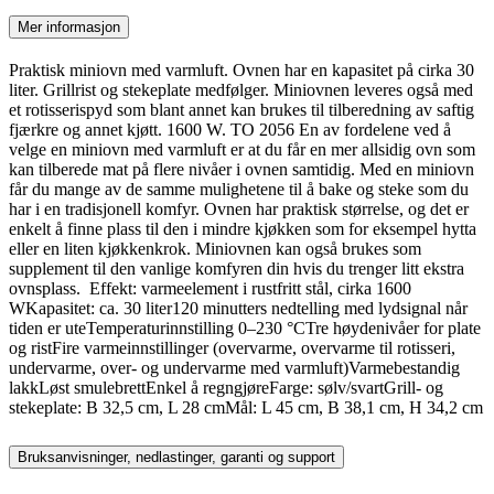
Mer informasjon
Praktisk miniovn med varmluft. Ovnen har en kapasitet på cirka 30
liter. Grillrist og stekeplate medfølger. Miniovnen leveres også med
et rotisserispyd som blant annet kan brukes til tilberedning av saftig
fjærkre og annet kjøtt. 1600 W. TO 2056 En av fordelene ved å
velge en miniovn med varmluft er at du får en mer allsidig ovn som
kan tilberede mat på flere nivåer i ovnen samtidig. Med en miniovn
får du mange av de samme mulighetene til å bake og steke som du
har i en tradisjonell komfyr. Ovnen har praktisk størrelse, og det er
enkelt å finne plass til den i mindre kjøkken som for eksempel hytta
eller en liten kjøkkenkrok. Miniovnen kan også brukes som
supplement til den vanlige komfyren din hvis du trenger litt ekstra
ovnsplass. Effekt: varmeelement i rustfritt stål, cirka 1600
WKapasitet: ca. 30 liter120 minutters nedtelling med lydsignal når
tiden er uteTemperaturinnstilling 0–230 °CTre høydenivåer for plate
og ristFire varmeinnstillinger (overvarme, overvarme til rotisseri,
undervarme, over- og undervarme med varmluft)Varmebestandig
lakkLøst smulebrettEnkel å regngjøreFarge: sølv/svartGrill- og
stekeplate: B 32,5 cm, L 28 cmMål: L 45 cm, B 38,1 cm, H 34,2 cm
Bruksanvisninger, nedlastinger, garanti og support