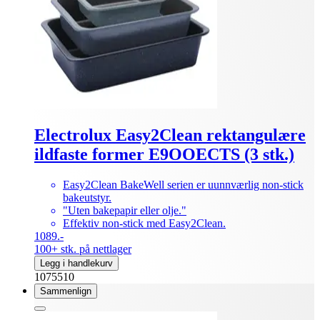
Electrolux Easy2Clean rektangulære
ildfaste former E9OOECTS (3 stk.)
Easy2Clean BakeWell serien er uunnværlig non-stick
bakeutstyr.
"Uten bakepapir eller olje."
Effektiv non-stick med Easy2Clean.
1089.-
100+ stk. på nettlager
Legg i handlekurv
1075510
Sammenlign