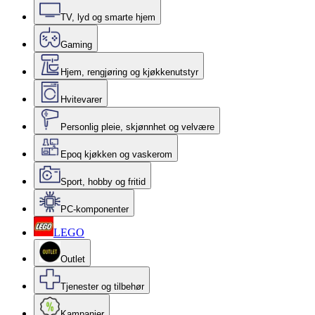
TV, lyd og smarte hjem
Gaming
Hjem, rengjøring og kjøkkenutstyr
Hvitevarer
Personlig pleie, skjønnhet og velvære
Epoq kjøkken og vaskerom
Sport, hobby og fritid
PC-komponenter
LEGO
Outlet
Tjenester og tilbehør
Kampanjer