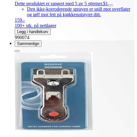
Dette produktet er rangert med 5 av 5 stjerner.
5
1
Den ikke-korroderende sprayen er snill mot overflater
og tøff mot fett på kjøkkenutstyret ditt.
159.-
100+ stk. på nettlager
Legg i handlekurv
990074
Sammenlign