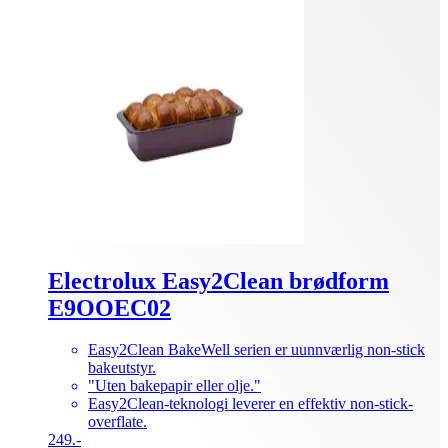
Electrolux Easy2Clean brødform
E9OOEC02
Easy2Clean BakeWell serien er uunnværlig non-stick
bakeutstyr.
"Uten bakepapir eller olje."
Easy2Clean-teknologi leverer en effektiv non-stick-
overflate.
249.-