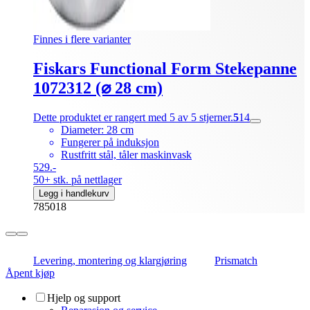
Finnes i flere varianter
Fiskars Functional Form Stekepanne
1072312 (⌀ 28 cm)
Dette produktet er rangert med 5 av 5 stjerner.
5
14
Diameter: 28 cm
Fungerer på induksjon
Rustfritt stål, tåler maskinvask
529.-
50+ stk. på nettlager
Legg i handlekurv
785018
Levering, montering og klargjøring
Prismatch
Åpent kjøp
Hjelp og support