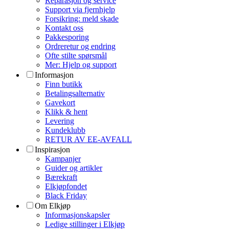
Reparasjon og service
Support via fjernhjelp
Forsikring: meld skade
Kontakt oss
Pakkesporing
Ordreretur og endring
Ofte stilte spørsmål
Mer: Hjelp og support
Informasjon
Finn butikk
Betalingsalternativ
Gavekort
Klikk & hent
Levering
Kundeklubb
RETUR AV EE-AVFALL
Inspirasjon
Kampanjer
Guider og artikler
Bærekraft
Elkjøpfondet
Black Friday
Om Elkjøp
Informasjonskapsler
Ledige stillinger i Elkjøp