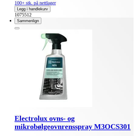
100+ stk. på nettlager
Legg i handlekurv
1075512
Sammenlign
Electrolux ovns- og
mikrobølgeovnrensspray M3OCS301