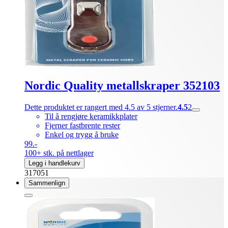
Nordic Quality metallskraper 352103
Dette produktet er rangert med 4.5 av 5 stjerner.
4.5
2
Til å rengjøre keramikkplater
Fjerner fastbrente rester
Enkel og trygg å bruke
99.-
100+ stk. på nettlager
Legg i handlekurv
317051
Sammenlign