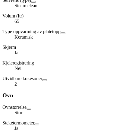
Selvrens (type)
Steam clean
Volum (Itr)
65
Type oppvarming av platetopp
Keramisk
Skjerm
Ja
Kjeleregistrering
Nei
Utvidbare kokesoner
2
Ovn
Ovnstørrelse
Stor
Steketermometer
Ja