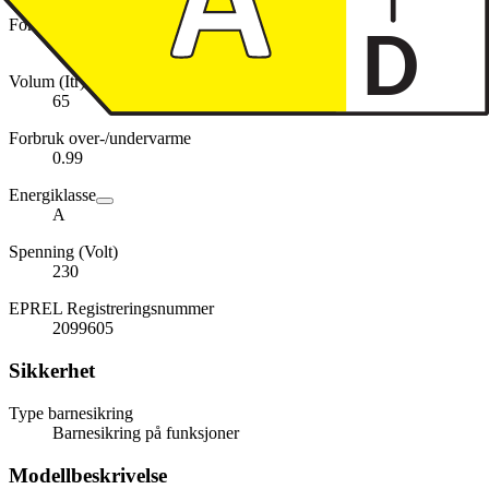
Forbruk varmluft
0.78
Volum (Itr)
65
Forbruk over-/undervarme
0.99
Energiklasse
A
Spenning (Volt)
230
EPREL Registreringsnummer
2099605
Sikkerhet
Type barnesikring
Barnesikring på funksjoner
Modellbeskrivelse