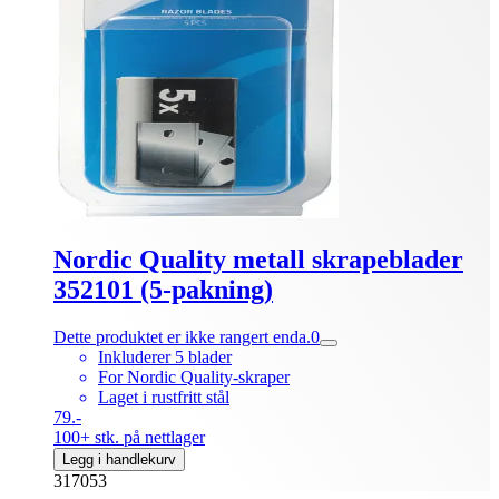
Nordic Quality metall skrapeblader
352101 (5-pakning)
Dette produktet er ikke rangert enda.
0
Inkluderer 5 blader
For Nordic Quality-skraper
Laget i rustfritt stål
79.-
100+ stk. på nettlager
Legg i handlekurv
317053