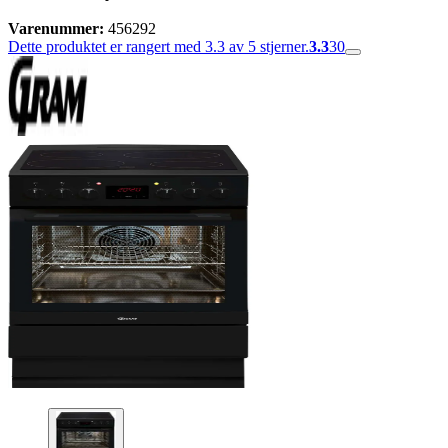
Varenummer:
456292
Dette produktet er rangert med 3.3 av 5 stjerner.
3.3
30