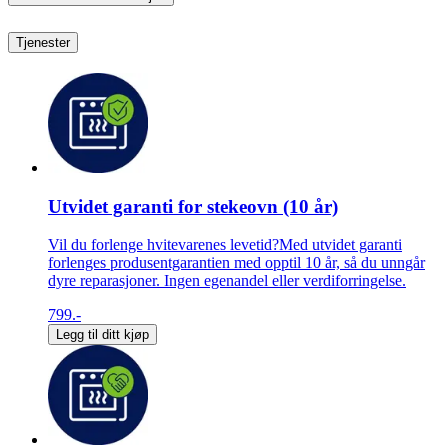
Tjenester
Utvidet garanti for stekeovn (10 år)
Vil du forlenge hvitevarenes levetid?Med utvidet garanti
forlenges produsentgarantien med opptil 10 år, så du unngår
dyre reparasjoner. Ingen egenandel eller verdiforringelse.
799.-
Legg til ditt kjøp