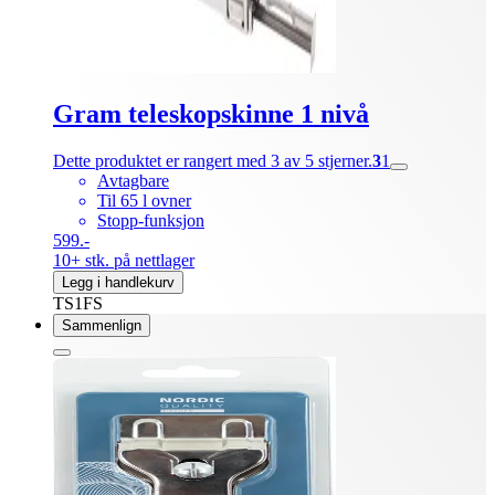
Gram teleskopskinne 1 nivå
Dette produktet er rangert med 3 av 5 stjerner.
3
1
Avtagbare
Til 65 l ovner
Stopp-funksjon
599.-
10+ stk. på nettlager
Legg i handlekurv
TS1FS
Sammenlign