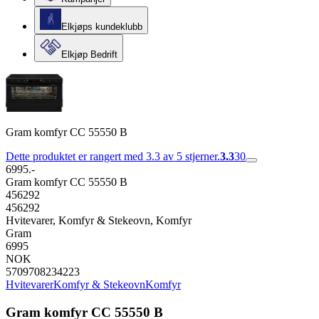
Elkjøps kundeklubb
Elkjøp Bedrift
Gram komfyr CC 55550 B
Dette produktet er rangert med 3.3 av 5 stjerner.
3.3
30
6995.-
Gram komfyr CC 55550 B
456292
456292
Hvitevarer, Komfyr & Stekeovn, Komfyr
Gram
6995
NOK
5709708234223
Hvitevarer
Komfyr & Stekeovn
Komfyr
Gram komfyr CC 55550 B