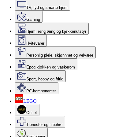
TV, lyd og smarte hjem
Gaming
Hjem, rengjøring og kjøkkenutstyr
Hvitevarer
Personlig pleie, skjønnhet og velvære
Epoq kjøkken og vaskerom
Sport, hobby og fritid
PC-komponenter
LEGO
Outlet
Tjenester og tilbehør
Kampanjer