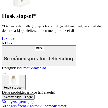
Husk støpsel*
*De færreste matlagingsprodukter følger støpsel med, vi anbefaler
dermed å kjøpe dette sammen med produktet ditt.
Les mer
6995.-
Se månedspris for delbetaling.
Energiklasse
Produktdatablad
Husk støpsel*
Dette produktet er ikke tilgjengelig
Sammenlign
Lagre
30 dagers åpent kjøp
50 dagers åpent kjøp for klubbmedlemmer