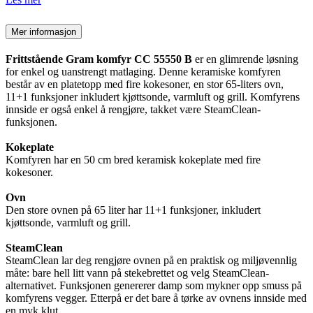
Mer informasjon
Frittstående Gram komfyr CC 55550 B
er en glimrende løsning
for enkel og uanstrengt matlaging. Denne keramiske komfyren
består av en platetopp med fire kokesoner, en stor 65-liters ovn,
11+1 funksjoner inkludert kjøttsonde, varmluft og grill. Komfyrens
innside er også enkel å rengjøre, takket være SteamClean-
funksjonen.
Kokeplate
Komfyren har en 50 cm bred keramisk kokeplate med fire
kokesoner.
Ovn
Den store ovnen på 65 liter har 11+1 funksjoner, inkludert
kjøttsonde, varmluft og grill.
SteamClean
SteamClean lar deg rengjøre ovnen på en praktisk og miljøvennlig
måte: bare hell litt vann på stekebrettet og velg SteamClean-
alternativet. Funksjonen genererer damp som mykner opp smuss på
komfyrens vegger. Etterpå er det bare å tørke av ovnens innside med
en myk klut.