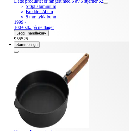
Dette produktet er rangert med 5 av 5 stjerner.
5
2
Støpt aluminium
Bredde: 24 cm
8 mm tykk bunn
1999.-
100+ stk. på nettlager
Legg i handlekurv
955525
Sammenlign