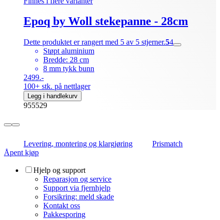
Finnes i flere varianter
Epoq by Woll stekepanne - 28cm
Dette produktet er rangert med 5 av 5 stjerner.
5
4
Støpt aluminium
Bredde: 28 cm
8 mm tykk bunn
2499.-
100+ stk. på nettlager
Legg i handlekurv
955529
Levering, montering og klargjøring
Prismatch
Åpent kjøp
Hjelp og support
Reparasjon og service
Support via fjernhjelp
Forsikring: meld skade
Kontakt oss
Pakkesporing