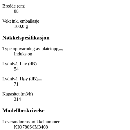
Bredde (cm)
88
Vekt ink. emballasje
100,0 g
Nøkkelspesifikasjon
Type oppvarming av platetopp
Induksjon
Lydnivå, Lav (dB)
54
Lydnivå, Høy (dB)
71
Kapasitet (m3/h)
314
Modellbeskrivelse
Leverandørens artikkelnummer
KIO780S/IM3408