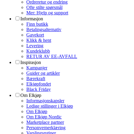
Ordreretur og endring
Ofte stilte spørsmål
Mer: Hjelp og support
Informasjon
Finn butikk
Betalingsalternativ
Gavekort
Klikk & hent
Levering
Kundeklubb
RETUR AV EE-AVFALL
Inspirasjon
Kampanjer
Guider og artikler
Bærekraft
Elkjøpfondet
Black Friday
Om Elkjøp
Informasjonskapsler
Ledige stillinger i Elkjøp
Om Elkjøp
Om Elkjøp Nordic
Marketplace partner
Personvernerklæring
Varslingsrutiner