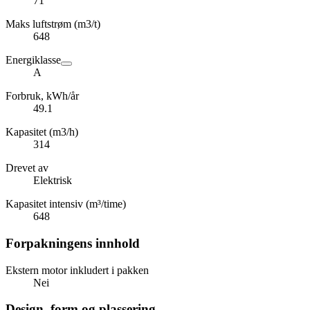
71
Maks luftstrøm (m3/t)
648
Energiklasse
A
Forbruk, kWh/år
49.1
Kapasitet (m3/h)
314
Drevet av
Elektrisk
Kapasitet intensiv (m³/time)
648
Forpakningens innhold
Ekstern motor inkludert i pakken
Nei
Design, form og plassering