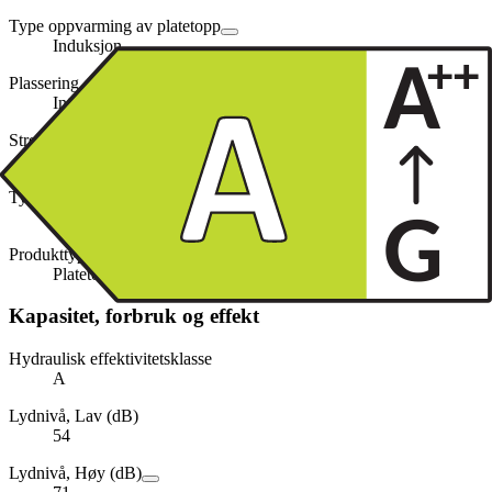
Type oppvarming av platetopp
Induksjon
Plassering
Integrert
Strekkode (EAN)
3760120864704
Type ventilator
Combined
Produkttype
Platetopp med integrert ventilasjon
Kapasitet, forbruk og effekt
Hydraulisk effektivitetsklasse
A
Lydnivå, Lav (dB)
54
Lydnivå, Høy (dB)