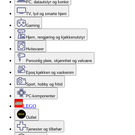
PC, datautstyr og kontor
TV, lyd og smarte hjem
Gaming
Hjem, rengjøring og kjøkkenutstyr
Hvitevarer
Personlig pleie, skjønnhet og velvære
Epoq kjøkken og vaskerom
Sport, hobby og fritid
PC-komponenter
LEGO
Outlet
Tjenester og tilbehør