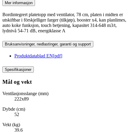
Mer informasjon
Bordintegrert platetopp med ventilator, 78 cm, platen i midten er
utskiftbar i förskjelliger farger (tilkjøp), booster x4, kan planlimes,
auto koke funksjon, touch betjening, kapasitet 314-648 m3/t,
lydnivå 54-71 dB, energiklasse A
Bruksanvisninger, nedlastinger, garanti og support
Produktdatablad EN
[
pdf
]
Spesifikasjoner
Mål og vekt
Ventilasjonsslange (mm)
222x89
Dybde (cm)
52
Vekt (kg)
39.6