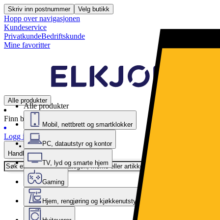
Skriv inn postnummer
Velg butikk
Hopp over navigasjonen
Kundeservice
Privatkunde
Bedriftskunde
Mine favoritter
Alle produkter
Alle produkter
Finn butikk
Mobil, nettbrett og smartklokker
Logg inn
PC, datautstyr og kontor
Handlekurv
TV, lyd og smarte hjem
Gaming
Hjem, rengjøring og kjøkkenutstyr