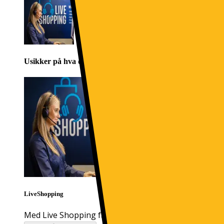
Usikker på hva du skal velge? Direkte hjelp fra butikk
LiveShopping
Med Live Shopping får du eksperthjelp til å finne det 