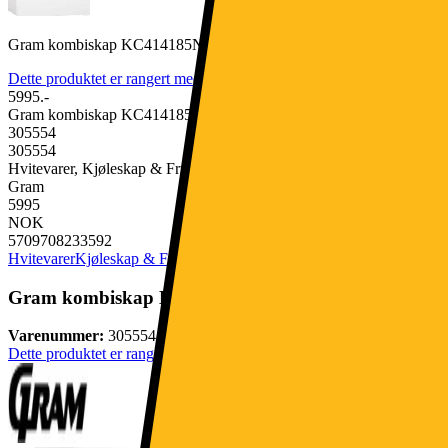
Gram kombiskap KC414185N1 (hvit)
Dette produktet er rangert med 3.7 av 5 stjerner.
3.7
3
5995.-
Gram kombiskap KC414185N1 (hvit)
305554
305554
Hvitevarer, Kjøleskap & Frysere, Kombiskap
Gram
5995
NOK
5709708233592
Hvitevarer
Kjøleskap & Frysere
Kombiskap
Gram kombiskap KC414185N1 (hvit)
Varenummer:
305554
Dette produktet er rangert med 3.7 av 5 stjerner.
3.7
3