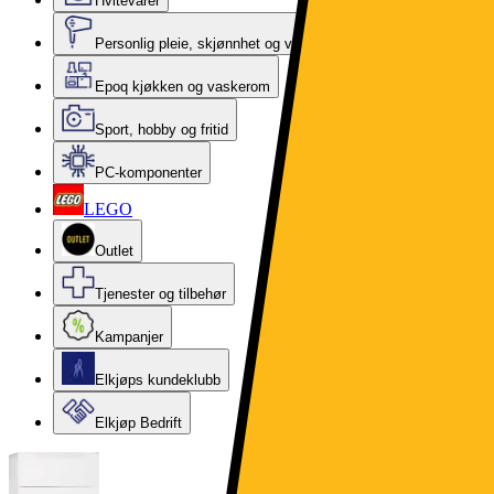
Hvitevarer
Personlig pleie, skjønnhet og velvære
Epoq kjøkken og vaskerom
Sport, hobby og fritid
PC-komponenter
LEGO
Outlet
Tjenester og tilbehør
Kampanjer
Elkjøps kundeklubb
Elkjøp Bedrift