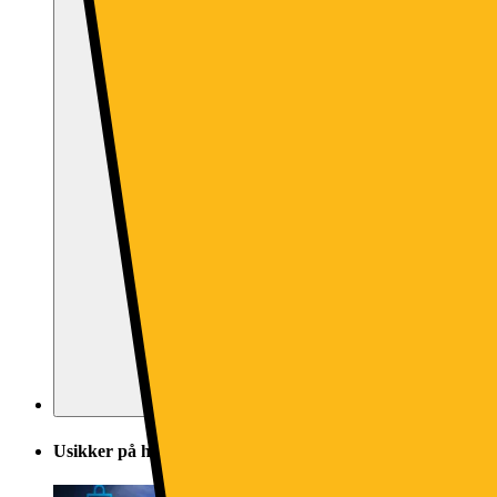
Usikker på hva du skal velge? Direkte hjelp fra butikk