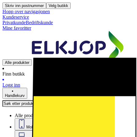
Skriv inn postnummer
Velg butikk
Hopp over navigasjonen
Kundeservice
Privatkunde
Bedriftskunde
Mine favoritter
Alle produkter
Finn butikk
Logg inn
Handlekurv
Alle produkter
Mobil, nettbrett og smartklokker