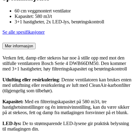
60 cm veggmontert ventilator
Kapasitet: 580 m3/t
3+1 hastigheter, 2x LED-lys, berøringskontroll
Se alle spesifikasjoner
Mer informasjon
Verken fett, damp eller stekeos har noe å stille opp med mot den
stilfulle ventilatoren Bosch Serie 4 DWB66DM50. Den kommer
med 3+1 hastigheter, høy filtreringskapasitet og berøringskontroll
Utlufting eller resirkulering
: Denne ventilatoren kan brukes enten
med utluftning eller resirkulering av luft med CleanAir-karbonfilter
(tilgjengelig som tilbehør).
Kapasitet:
Med en filtreringskapasitet på 580 m3/t, tre
hastighetsinnstillinger og én intensivinnstilling, kan du være sikker
på at stekeos, fett og damp fra matlagingen forsvinner på et blunk.
LED-lys:
De to strømsparende LED-lysene gir praktisk belysning
til matlagingen din.