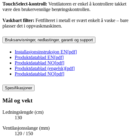
TouchSelect-kontroll:
Ventilatoren er enkel å kontrollere takket
være den brukervennlige berøringskontrollen.
Vaskbart filter:
Fettfilteret i metall er svært enkelt å vaske – bare
plasser det i oppvaskmaskinen.
Bruksanvisninger, nedlastinger, garanti og support
Installasjonsinstruksjon EN
[
pdf
]
Produktdatablad EN
[
pdf
]
Produktdatablad NO
[
pdf
]
Produktdatablad (engelsk)
[
pdf
]
Produktdatablad NO
[
pdf
]
Spesifikasjoner
Mål og vekt
Ledningslengde (cm)
130
Ventilasjonsslange (mm)
120 / 150