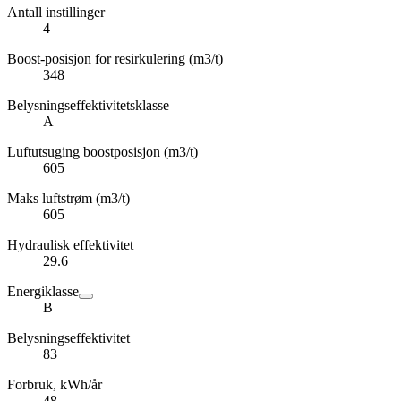
Antall instillinger
4
Boost-posisjon for resirkulering (m3/t)
348
Belysningseffektivitetsklasse
A
Luftutsuging boostposisjon (m3/t)
605
Maks luftstrøm (m3/t)
605
Hydraulisk effektivitet
29.6
Energiklasse
B
Belysningseffektivitet
83
Forbruk, kWh/år
48