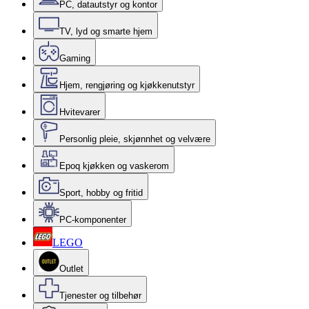
PC, datautstyr og kontor
TV, lyd og smarte hjem
Gaming
Hjem, rengjøring og kjøkkenutstyr
Hvitevarer
Personlig pleie, skjønnhet og velvære
Epoq kjøkken og vaskerom
Sport, hobby og fritid
PC-komponenter
LEGO
Outlet
Tjenester og tilbehør