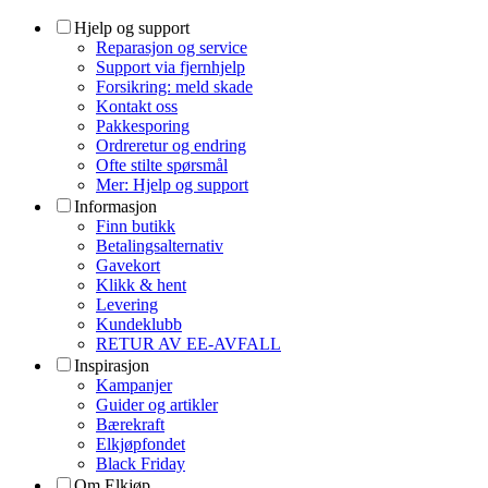
Hjelp og support
Reparasjon og service
Support via fjernhjelp
Forsikring: meld skade
Kontakt oss
Pakkesporing
Ordreretur og endring
Ofte stilte spørsmål
Mer: Hjelp og support
Informasjon
Finn butikk
Betalingsalternativ
Gavekort
Klikk & hent
Levering
Kundeklubb
RETUR AV EE-AVFALL
Inspirasjon
Kampanjer
Guider og artikler
Bærekraft
Elkjøpfondet
Black Friday
Om Elkjøp