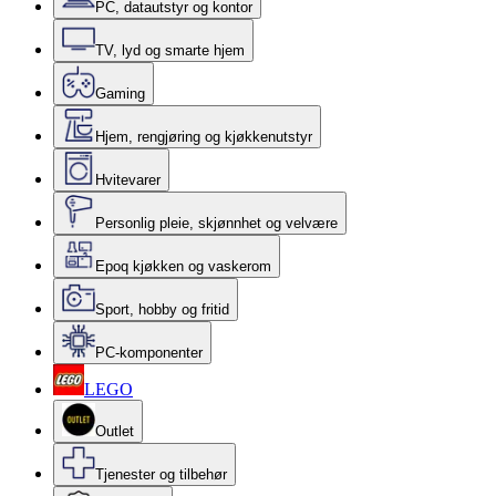
PC, datautstyr og kontor
TV, lyd og smarte hjem
Gaming
Hjem, rengjøring og kjøkkenutstyr
Hvitevarer
Personlig pleie, skjønnhet og velvære
Epoq kjøkken og vaskerom
Sport, hobby og fritid
PC-komponenter
LEGO
Outlet
Tjenester og tilbehør