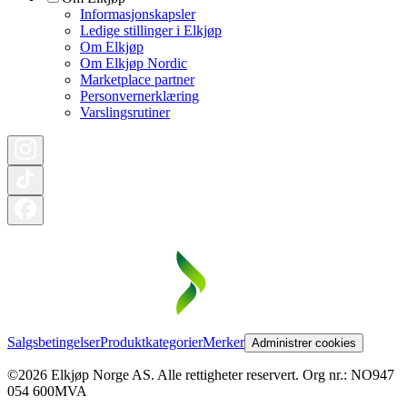
Informasjonskapsler
Ledige stillinger i Elkjøp
Om Elkjøp
Om Elkjøp Nordic
Marketplace partner
Personvernerklæring
Varslingsrutiner
Salgsbetingelser
Produktkategorier
Merker
Administrer cookies
©2026 Elkjøp Norge AS. Alle rettigheter reservert. Org nr.: NO947
054 600MVA