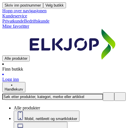
Skriv inn postnummer
Velg butikk
Hopp over navigasjonen
Kundeservice
Privatkunde
Bedriftskunde
Mine favoritter
Alle produkter
Finn butikk
Logg inn
Handlekurv
Alle produkter
Mobil, nettbrett og smartklokker