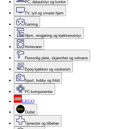
PC, datautstyr og kontor
TV, lyd og smarte hjem
Gaming
Hjem, rengjøring og kjøkkenutstyr
Hvitevarer
Personlig pleie, skjønnhet og velvære
Epoq kjøkken og vaskerom
Sport, hobby og fritid
PC-komponenter
LEGO
Outlet
Tjenester og tilbehør