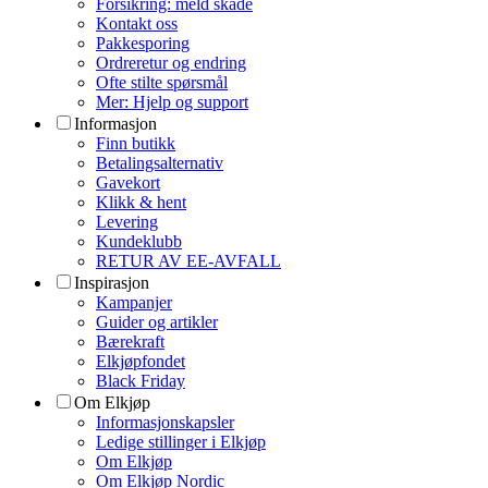
Forsikring: meld skade
Kontakt oss
Pakkesporing
Ordreretur og endring
Ofte stilte spørsmål
Mer: Hjelp og support
Informasjon
Finn butikk
Betalingsalternativ
Gavekort
Klikk & hent
Levering
Kundeklubb
RETUR AV EE-AVFALL
Inspirasjon
Kampanjer
Guider og artikler
Bærekraft
Elkjøpfondet
Black Friday
Om Elkjøp
Informasjonskapsler
Ledige stillinger i Elkjøp
Om Elkjøp
Om Elkjøp Nordic