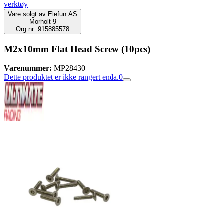
verktøy
Vare solgt av
Elefun AS
Morholt 9
Org.nr: 915885578
M2x10mm Flat Head Screw (10pcs)
Varenummer:
MP28430
Dette produktet er ikke rangert enda.
0