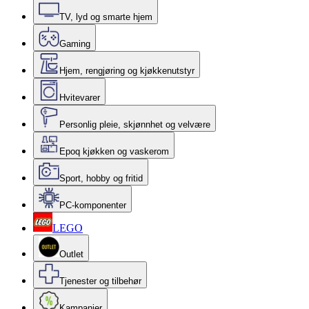
TV, lyd og smarte hjem
Gaming
Hjem, rengjøring og kjøkkenutstyr
Hvitevarer
Personlig pleie, skjønnhet og velvære
Epoq kjøkken og vaskerom
Sport, hobby og fritid
PC-komponenter
LEGO
Outlet
Tjenester og tilbehør
Kampanjer