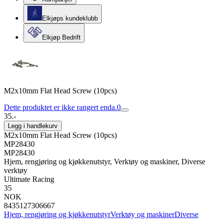
Elkjøps kundeklubb
Elkjøp Bedrift
M2x10mm Flat Head Screw (10pcs)
Dette produktet er ikke rangert enda.
0
35.-
Legg i handlekurv
M2x10mm Flat Head Screw (10pcs)
MP28430
MP28430
Hjem, rengjøring og kjøkkenutstyr, Verktøy og maskiner, Diverse
verktøy
Ultimate Racing
35
NOK
8435127306667
Hjem, rengjøring og kjøkkenutstyr
Verktøy og maskiner
Diverse