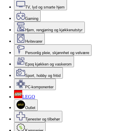
TV, lyd og smarte hjem
Gaming
Hjem, rengjøring og kjøkkenutstyr
Hvitevarer
Personlig pleie, skjønnhet og velvære
Epoq kjøkken og vaskerom
Sport, hobby og fritid
PC-komponenter
LEGO
Outlet
Tjenester og tilbehør
Kampanjer