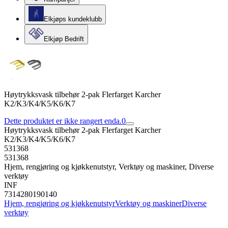
Elkjøps kundeklubb
Elkjøp Bedrift
Høytrykksvask tilbehør 2-pak Flerfarget Karcher
K2/K3/K4/K5/K6/K7
Dette produktet er ikke rangert enda.
0
Høytrykksvask tilbehør 2-pak Flerfarget Karcher
K2/K3/K4/K5/K6/K7
531368
531368
Hjem, rengjøring og kjøkkenutstyr, Verktøy og maskiner, Diverse
verktøy
INF
7314280190140
Hjem, rengjøring og kjøkkenutstyr
Verktøy og maskiner
Diverse
verktøy