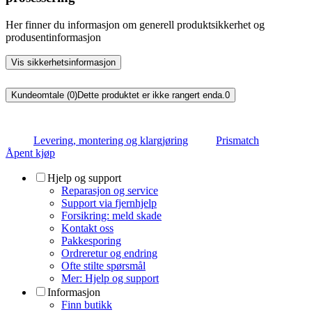
Her finner du informasjon om generell produktsikkerhet og
produsentinformasjon
Vis sikkerhetsinformasjon
Kundeomtale (0)
Dette produktet er ikke rangert enda.
0
Levering, montering og klargjøring
Prismatch
Åpent kjøp
Hjelp og support
Reparasjon og service
Support via fjernhjelp
Forsikring: meld skade
Kontakt oss
Pakkesporing
Ordreretur og endring
Ofte stilte spørsmål
Mer: Hjelp og support
Informasjon
Finn butikk