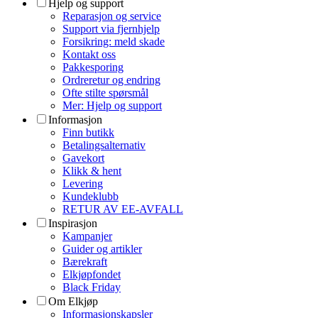
Hjelp og support
Reparasjon og service
Support via fjernhjelp
Forsikring: meld skade
Kontakt oss
Pakkesporing
Ordreretur og endring
Ofte stilte spørsmål
Mer: Hjelp og support
Informasjon
Finn butikk
Betalingsalternativ
Gavekort
Klikk & hent
Levering
Kundeklubb
RETUR AV EE-AVFALL
Inspirasjon
Kampanjer
Guider og artikler
Bærekraft
Elkjøpfondet
Black Friday
Om Elkjøp
Informasjonskapsler