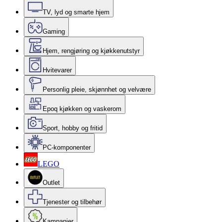
TV, lyd og smarte hjem
Gaming
Hjem, rengjøring og kjøkkenutstyr
Hvitevarer
Personlig pleie, skjønnhet og velvære
Epoq kjøkken og vaskerom
Sport, hobby og fritid
PC-komponenter
LEGO
Outlet
Tjenester og tilbehør
Kampanjer