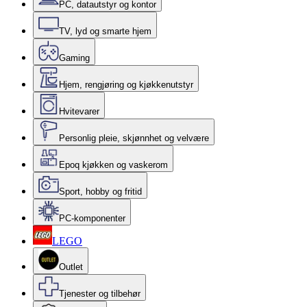
PC, datautstyr og kontor
TV, lyd og smarte hjem
Gaming
Hjem, rengjøring og kjøkkenutstyr
Hvitevarer
Personlig pleie, skjønnhet og velvære
Epoq kjøkken og vaskerom
Sport, hobby og fritid
PC-komponenter
LEGO
Outlet
Tjenester og tilbehør