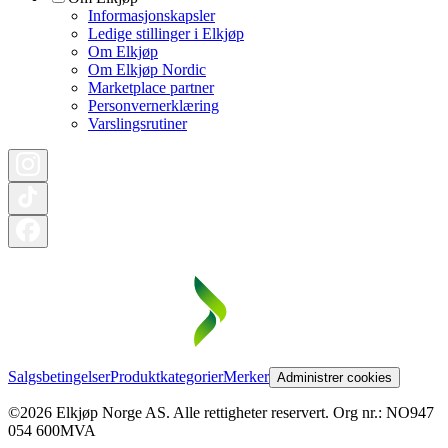
Informasjonskapsler
Ledige stillinger i Elkjøp
Om Elkjøp
Om Elkjøp Nordic
Marketplace partner
Personvernerklæring
Varslingsrutiner
Salgsbetingelser
Produktkategorier
Merker
Administrer cookies
©2026 Elkjøp Norge AS. Alle rettigheter reservert. Org nr.: NO947
054 600MVA