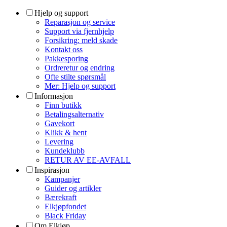
Hjelp og support
Reparasjon og service
Support via fjernhjelp
Forsikring: meld skade
Kontakt oss
Pakkesporing
Ordreretur og endring
Ofte stilte spørsmål
Mer: Hjelp og support
Informasjon
Finn butikk
Betalingsalternativ
Gavekort
Klikk & hent
Levering
Kundeklubb
RETUR AV EE-AVFALL
Inspirasjon
Kampanjer
Guider og artikler
Bærekraft
Elkjøpfondet
Black Friday
Om Elkjøp