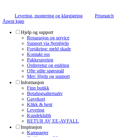
Levering, montering og klargjøring
Prismatch
Åpent kjøp
Hjelp og support
Reparasjon og service
Support via fjernhjelp
Forsikring: meld skade
Kontakt oss
Pakkesporing
Ordreretur og endring
Ofte stilte spørsmål
Mer: Hjelp og support
Informasjon
Finn butikk
Betalingsalternativ
Gavekort
Klikk & hent
Levering
Kundeklubb
RETUR AV EE-AVFALL
Inspirasjon
Kampanjer