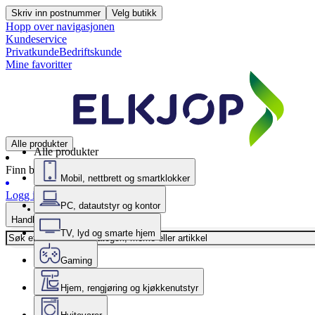
Skriv inn postnummer
Velg butikk
Hopp over navigasjonen
Kundeservice
Privatkunde
Bedriftskunde
Mine favoritter
Alle produkter
Alle produkter
Finn butikk
Mobil, nettbrett og smartklokker
Logg inn
PC, datautstyr og kontor
Handlekurv
TV, lyd og smarte hjem
Gaming
Hjem, rengjøring og kjøkkenutstyr