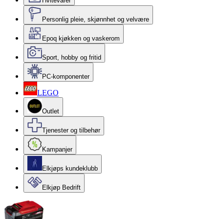
Hvitevarer
Personlig pleie, skjønnhet og velvære
Epoq kjøkken og vaskerom
Sport, hobby og fritid
PC-komponenter
LEGO
Outlet
Tjenester og tilbehør
Kampanjer
Elkjøps kundeklubb
Elkjøp Bedrift