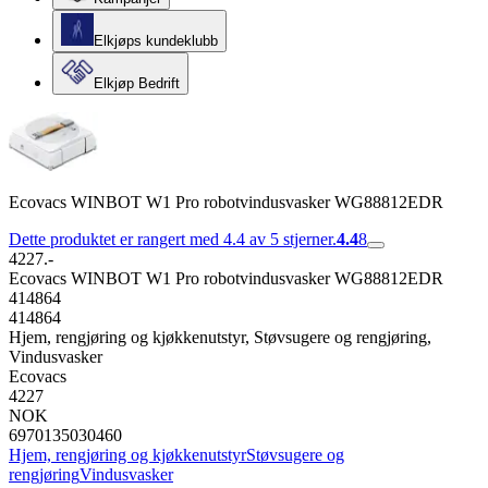
Elkjøps kundeklubb
Elkjøp Bedrift
Ecovacs WINBOT W1 Pro robotvindusvasker WG88812EDR
Dette produktet er rangert med 4.4 av 5 stjerner.
4.4
8
4227.-
Ecovacs WINBOT W1 Pro robotvindusvasker WG88812EDR
414864
414864
Hjem, rengjøring og kjøkkenutstyr, Støvsugere og rengjøring,
Vindusvasker
Ecovacs
4227
NOK
6970135030460
Hjem, rengjøring og kjøkkenutstyr
Støvsugere og
rengjøring
Vindusvasker