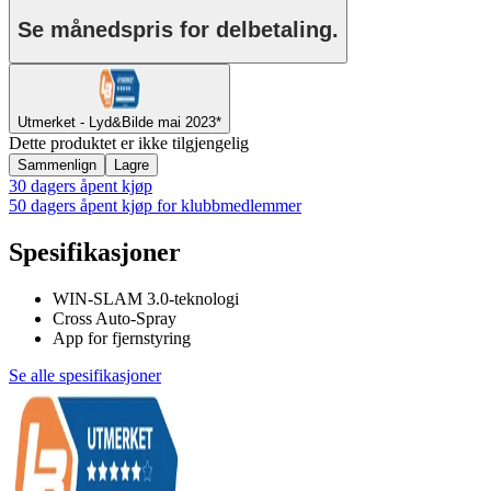
Se månedspris for delbetaling.
Utmerket - Lyd&Bilde mai 2023*
Dette produktet er ikke tilgjengelig
Sammenlign
Lagre
30 dagers åpent kjøp
50 dagers åpent kjøp for klubbmedlemmer
Spesifikasjoner
WIN-SLAM 3.0-teknologi
Cross Auto-Spray
App for fjernstyring
Se alle spesifikasjoner