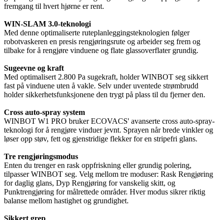
fremgang til hvert hjørne er rent.
WIN-SLAM 3.0-teknologi
Med denne optimaliserte ruteplanleggingsteknologien følger
robotvaskeren en presis rengjøringsrute og arbeider seg frem og
tilbake for å rengjøre vinduene og flate glassoverflater grundig.
Sugeevne og kraft
Med optimalisert 2.800 Pa sugekraft, holder WINBOT seg sikkert
fast på vinduene uten å vakle. Selv under uventede strømbrudd
holder sikkerhetsfunksjonene den trygt på plass til du fjerner den.
Cross auto-spray system
WINBOT W1 PRO bruker ECOVACS' avanserte cross auto-spray-
teknologi for å rengjøre vinduer jevnt. Sprayen når brede vinkler og
løser opp støv, fett og gjenstridige flekker for en stripefri glans.
Tre rengjøringsmodus
Enten du trenger en rask oppfriskning eller grundig polering,
tilpasser WINBOT seg. Velg mellom tre moduser: Rask Rengjøring
for daglig glans, Dyp Rengjøring for vanskelig skitt, og
Punktrengjøring for målrettede områder. Hver modus sikrer riktig
balanse mellom hastighet og grundighet.
Sikkert grep