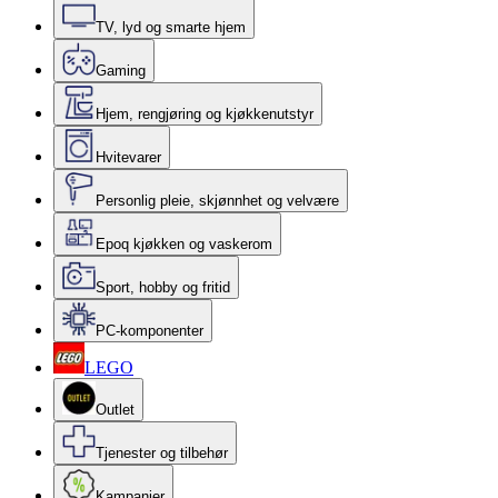
TV, lyd og smarte hjem
Gaming
Hjem, rengjøring og kjøkkenutstyr
Hvitevarer
Personlig pleie, skjønnhet og velvære
Epoq kjøkken og vaskerom
Sport, hobby og fritid
PC-komponenter
LEGO
Outlet
Tjenester og tilbehør
Kampanjer