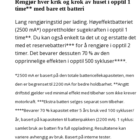
Rengjør hver krik og krok av huset i opptil 1
time** med bare ett batteri
Lang rengjøringstid per lading. Høyeffektbatteriet
(2500 mA*) opprettholder sugekraften i opptil 1
time**. Du kan også enkelt ta det ut og erstatte det
med et reservebatteri*** for å rengjøre i opptil 2
timer. Det bevarer dessuten 70 % av den
opprinnelige effekten i opptil 500 sykluser****.
*2500 mA er basert på den totale battericellekapasiteten, men
den er begrenset til 2200 mA for bedre holdbarhet. **Angitt
driftstid gjelder ved minimal effekt med tilbehør som ikke krever
motorkraft. ***Ekstra batteri selges separat som tilbehør.
****Bevarer 70 % kapasitet etter 5 års bruk ved 100 sykluser/
år, basert på kapasiteten til batteripakken (2200 mA). 1 syklus:
samlet bruk av batteri fra full oppladning. Resultatene kan
variere avhengig av bruk. Basert på interne tester.