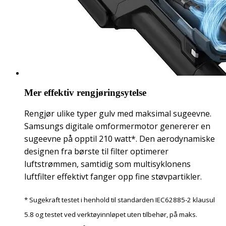
Mer effektiv rengjøringsytelse
Rengjør ulike typer gulv med maksimal sugeevne.
Samsungs digitale omformermotor genererer en
sugeevne på opptil 210 watt*. Den aerodynamiske
designen fra børste til filter optimerer
luftstrømmen, samtidig som multisyklonens
luftfilter effektivt fanger opp fine støvpartikler.
* Sugekraft testet i henhold til standarden IEC62885-2 klausul
5.8 og testet ved verktøyinnløpet uten tilbehør, på maks.