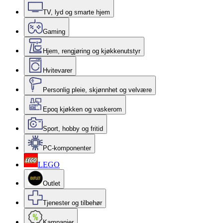
TV, lyd og smarte hjem
Gaming
Hjem, rengjøring og kjøkkenutstyr
Hvitevarer
Personlig pleie, skjønnhet og velvære
Epoq kjøkken og vaskerom
Sport, hobby og fritid
PC-komponenter
LEGO
Outlet
Tjenester og tilbehør
Kampanjer