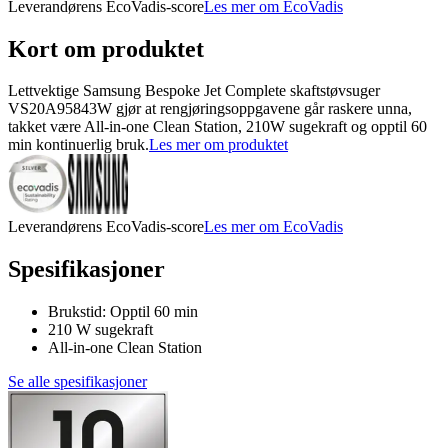
Leverandørens EcoVadis-score
Les mer om EcoVadis
Kort om produktet
Lettvektige Samsung Bespoke Jet Complete skaftstøvsuger
VS20A95843W gjør at rengjøringsoppgavene går raskere unna,
takket være All-in-one Clean Station, 210W sugekraft og opptil 60
min kontinuerlig bruk.
Les mer om produktet
Leverandørens EcoVadis-score
Les mer om EcoVadis
Spesifikasjoner
Brukstid: Opptil 60 min
210 W sugekraft
All-in-one Clean Station
Se alle spesifikasjoner