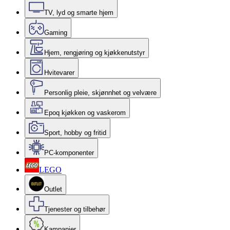
TV, lyd og smarte hjem
Gaming
Hjem, rengjøring og kjøkkenutstyr
Hvitevarer
Personlig pleie, skjønnhet og velvære
Epoq kjøkken og vaskerom
Sport, hobby og fritid
PC-komponenter
LEGO
Outlet
Tjenester og tilbehør
Kampanjer