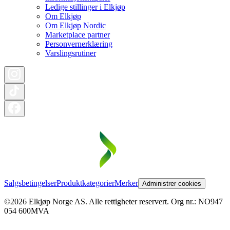
Ledige stillinger i Elkjøp
Om Elkjøp
Om Elkjøp Nordic
Marketplace partner
Personvernerklæring
Varslingsrutiner
Salgsbetingelser
Produktkategorier
Merker
Administrer cookies
©2026 Elkjøp Norge AS. Alle rettigheter reservert. Org nr.: NO947
054 600MVA