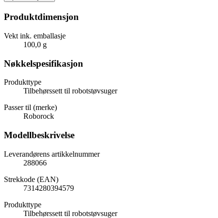
Produktdimensjon
Vekt ink. emballasje
100,0 g
Nøkkelspesifikasjon
Produkttype
Tilbehørssett til robotstøvsuger
Passer til (merke)
Roborock
Modellbeskrivelse
Leverandørens artikkelnummer
288066
Strekkode (EAN)
7314280394579
Produkttype
Tilbehørssett til robotstøvsuger