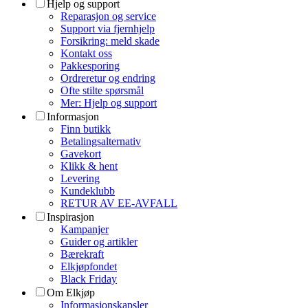
Hjelp og support
Reparasjon og service
Support via fjernhjelp
Forsikring: meld skade
Kontakt oss
Pakkesporing
Ordreretur og endring
Ofte stilte spørsmål
Mer: Hjelp og support
Informasjon
Finn butikk
Betalingsalternativ
Gavekort
Klikk & hent
Levering
Kundeklubb
RETUR AV EE-AVFALL
Inspirasjon
Kampanjer
Guider og artikler
Bærekraft
Elkjøpfondet
Black Friday
Om Elkjøp
Informasjonskapsler