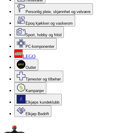
Hvitevarer
Personlig pleie, skjønnhet og velvære
Epoq kjøkken og vaskerom
Sport, hobby og fritid
PC-komponenter
LEGO
Outlet
Tjenester og tilbehør
Kampanjer
Elkjøps kundeklubb
Elkjøp Bedrift