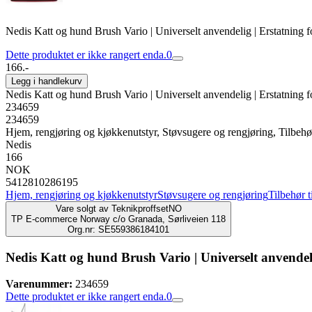
Nedis Katt og hund Brush Vario | Universelt anvendelig | Erstatning f
Dette produktet er ikke rangert enda.
0
166.-
Legg i handlekurv
Nedis Katt og hund Brush Vario | Universelt anvendelig | Erstatning f
234659
234659
Hjem, rengjøring og kjøkkenutstyr, Støvsugere og rengjøring, Tilbehør
Nedis
166
NOK
5412810286195
Hjem, rengjøring og kjøkkenutstyr
Støvsugere og rengjøring
Tilbehør t
Vare solgt av
TeknikproffsetNO
TP E-commerce Norway c/o Granada, Sørliveien 118
Org.nr: SE559386184101
Nedis Katt og hund Brush Vario | Universelt anvendeli
Varenummer:
234659
Dette produktet er ikke rangert enda.
0