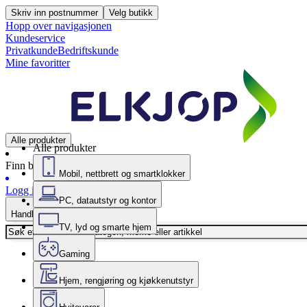
Skriv inn postnummer
Velg butikk
Hopp over navigasjonen
Kundeservice
Privatkunde
Bedriftskunde
Mine favoritter
Alle produkter
Alle produkter
Finn butikk
Mobil, nettbrett og smartklokker
Logg inn
PC, datautstyr og kontor
Handlekurv
TV, lyd og smarte hjem
Gaming
Hjem, rengjøring og kjøkkenutstyr