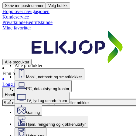
Skriv inn postnummer
Velg butikk
Hopp over navigasjonen
Kundeservice
Privatkunde
Bedriftskunde
Mine favoritter
Alle produkter
Alle produkter
Finn butikk
Mobil, nettbrett og smartklokker
Logg inn
PC, datautstyr og kontor
Handlekurv
TV, lyd og smarte hjem
Gaming
Hjem, rengjøring og kjøkkenutstyr