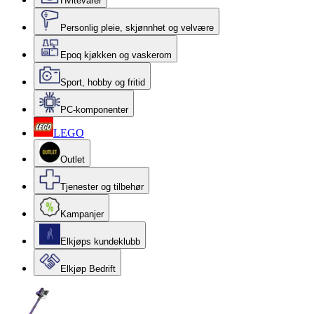
Hvitevarer
Personlig pleie, skjønnhet og velvære
Epoq kjøkken og vaskerom
Sport, hobby og fritid
PC-komponenter
LEGO
Outlet
Tjenester og tilbehør
Kampanjer
Elkjøps kundeklubb
Elkjøp Bedrift