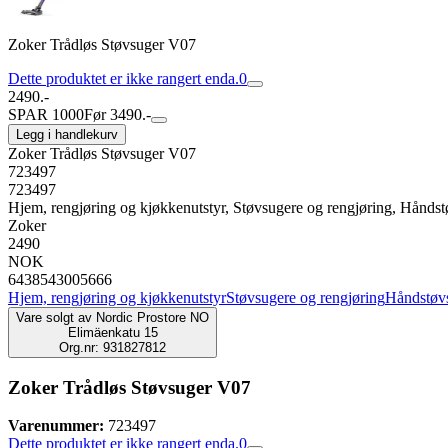
Zoker Trådløs Støvsuger V07
Dette produktet er ikke rangert enda.
0
2490.-
SPAR 1000
Før 3490.-
Legg i handlekurv
Zoker Trådløs Støvsuger V07
723497
723497
Hjem, rengjøring og kjøkkenutstyr, Støvsugere og rengjøring, Hånds
Zoker
2490
NOK
6438543005666
Hjem, rengjøring og kjøkkenutstyr
Støvsugere og rengjøring
Håndstøv
Vare solgt av
Nordic Prostore NO
Elimäenkatu 15
Org.nr: 931827812
Zoker Trådløs Støvsuger V07
Varenummer:
723497
Dette produktet er ikke rangert enda.
0