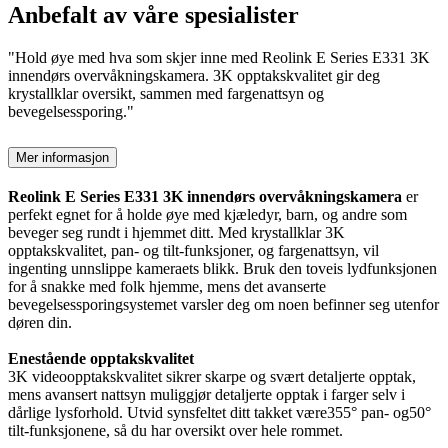
Anbefalt av våre spesialister
"Hold øye med hva som skjer inne med Reolink E Series E331 3K
innendørs overvåkningskamera. 3K opptakskvalitet gir deg
krystallklar oversikt, sammen med fargenattsyn og
bevegelsessporing."
Mer informasjon
Reolink E Series E331 3K innendørs overvåkningskamera
er
perfekt egnet for å holde øye med kjæledyr, barn, og andre som
beveger seg rundt i hjemmet ditt. Med krystallklar 3K
opptakskvalitet, pan- og tilt-funksjoner, og fargenattsyn, vil
ingenting unnslippe kameraets blikk. Bruk den toveis lydfunksjonen
for å snakke med folk hjemme, mens det avanserte
bevegelsessporingsystemet varsler deg om noen befinner seg utenfor
døren din.
Enestående opptakskvalitet
3K videoopptakskvalitet sikrer skarpe og svært detaljerte opptak,
mens avansert nattsyn muliggjør detaljerte opptak i farger selv i
dårlige lysforhold. Utvid synsfeltet ditt takket være355° pan- og50°
tilt-funksjonene, så du har oversikt over hele rommet.