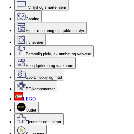
TV, lyd og smarte hjem
Gaming
Hjem, rengjøring og kjøkkenutstyr
Hvitevarer
Personlig pleie, skjønnhet og velvære
Epoq kjøkken og vaskerom
Sport, hobby og fritid
PC-komponenter
LEGO
Outlet
Tjenester og tilbehør
Kampanjer