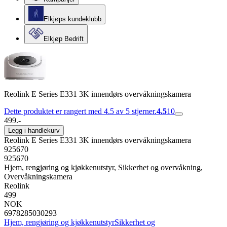
Elkjøps kundeklubb
Elkjøp Bedrift
Reolink E Series E331 3K innendørs overvåkningskamera
Dette produktet er rangert med 4.5 av 5 stjerner.
4.5
10
499.-
Legg i handlekurv
Reolink E Series E331 3K innendørs overvåkningskamera
925670
925670
Hjem, rengjøring og kjøkkenutstyr, Sikkerhet og overvåkning,
Overvåkningskamera
Reolink
499
NOK
6978285030293
Hjem, rengjøring og kjøkkenutstyr
Sikkerhet og