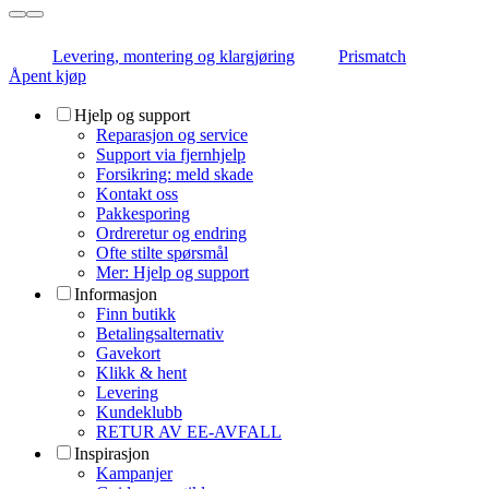
Levering, montering og klargjøring
Prismatch
Åpent kjøp
Hjelp og support
Reparasjon og service
Support via fjernhjelp
Forsikring: meld skade
Kontakt oss
Pakkesporing
Ordreretur og endring
Ofte stilte spørsmål
Mer: Hjelp og support
Informasjon
Finn butikk
Betalingsalternativ
Gavekort
Klikk & hent
Levering
Kundeklubb
RETUR AV EE-AVFALL
Inspirasjon
Kampanjer