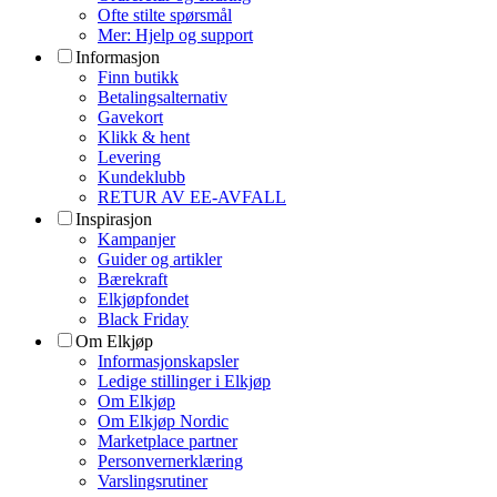
Ofte stilte spørsmål
Mer: Hjelp og support
Informasjon
Finn butikk
Betalingsalternativ
Gavekort
Klikk & hent
Levering
Kundeklubb
RETUR AV EE-AVFALL
Inspirasjon
Kampanjer
Guider og artikler
Bærekraft
Elkjøpfondet
Black Friday
Om Elkjøp
Informasjonskapsler
Ledige stillinger i Elkjøp
Om Elkjøp
Om Elkjøp Nordic
Marketplace partner
Personvernerklæring
Varslingsrutiner