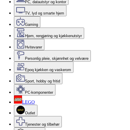
PC, datautstyr og kontor
TV, lyd og smarte hjem
Gaming
Hjem, rengjøring og kjøkkenutstyr
Hvitevarer
Personlig pleie, skjønnhet og velvære
Epoq kjøkken og vaskerom
Sport, hobby og fritid
PC-komponenter
LEGO
Outlet
Tjenester og tilbehør