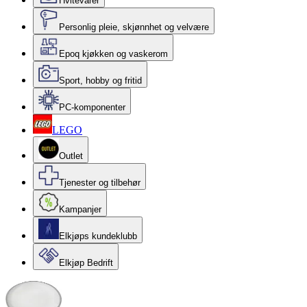
Hvitevarer
Personlig pleie, skjønnhet og velvære
Epoq kjøkken og vaskerom
Sport, hobby og fritid
PC-komponenter
LEGO
Outlet
Tjenester og tilbehør
Kampanjer
Elkjøps kundeklubb
Elkjøp Bedrift