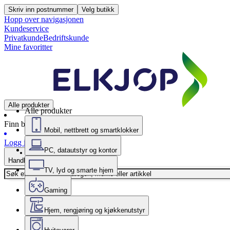
Skriv inn postnummer
Velg butikk
Hopp over navigasjonen
Kundeservice
Privatkunde
Bedriftskunde
Mine favoritter
Alle produkter
Alle produkter
Finn butikk
Mobil, nettbrett og smartklokker
Logg inn
PC, datautstyr og kontor
Handlekurv
TV, lyd og smarte hjem
Gaming
Hjem, rengjøring og kjøkkenutstyr