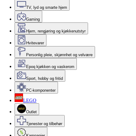
TV, lyd og smarte hjem
Gaming
Hjem, rengjøring og kjøkkenutstyr
Hvitevarer
Personlig pleie, skjønnhet og velvære
Epoq kjøkken og vaskerom
Sport, hobby og fritid
PC-komponenter
LEGO
Outlet
Tjenester og tilbehør
Kampanjer