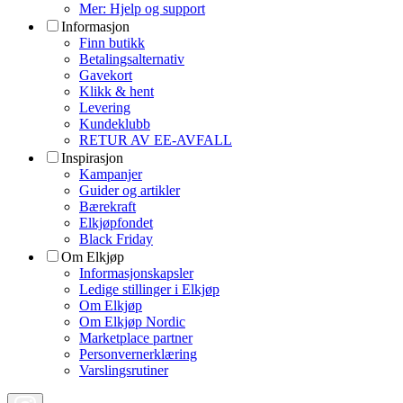
Mer: Hjelp og support
Informasjon
Finn butikk
Betalingsalternativ
Gavekort
Klikk & hent
Levering
Kundeklubb
RETUR AV EE-AVFALL
Inspirasjon
Kampanjer
Guider og artikler
Bærekraft
Elkjøpfondet
Black Friday
Om Elkjøp
Informasjonskapsler
Ledige stillinger i Elkjøp
Om Elkjøp
Om Elkjøp Nordic
Marketplace partner
Personvernerklæring
Varslingsrutiner