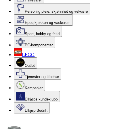
Hvitevarer
Personlig pleie, skjønnhet og velvære
Epoq kjøkken og vaskerom
Sport, hobby og fritid
PC-komponenter
LEGO
Outlet
Tjenester og tilbehør
Kampanjer
Elkjøps kundeklubb
Elkjøp Bedrift