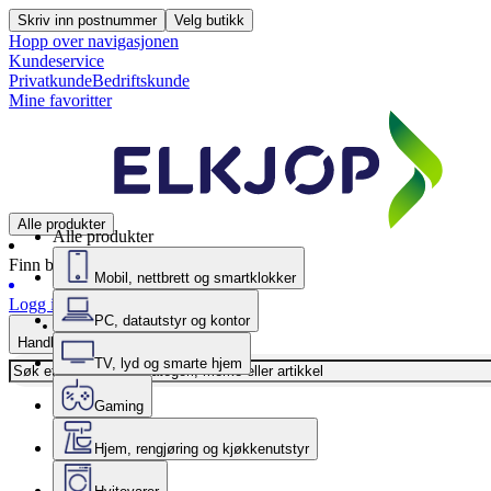
Skriv inn postnummer
Velg butikk
Hopp over navigasjonen
Kundeservice
Privatkunde
Bedriftskunde
Mine favoritter
Alle produkter
Alle produkter
Finn butikk
Mobil, nettbrett og smartklokker
Logg inn
PC, datautstyr og kontor
Handlekurv
TV, lyd og smarte hjem
Gaming
Hjem, rengjøring og kjøkkenutstyr