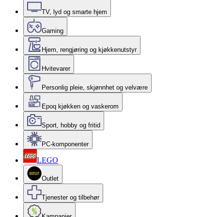
TV, lyd og smarte hjem
Gaming
Hjem, rengjøring og kjøkkenutstyr
Hvitevarer
Personlig pleie, skjønnhet og velvære
Epoq kjøkken og vaskerom
Sport, hobby og fritid
PC-komponenter
LEGO
Outlet
Tjenester og tilbehør
Kampanjer