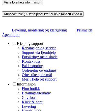
Vis sikkerhetsinformasjon
Kundeomtale (0)
Dette produktet er ikke rangert enda.
0
Levering, montering og klargjøring
Prismatch
Åpent kjøp
Hjelp og support
Reparasjon og service
Support via fjernhjelp
Forsikring: meld skade
Kontakt oss
Pakkesporing
Ordreretur og endring
Ofte stilte spørsmål
Mer: Hjelp og support
Informasjon
Finn butikk
Betalingsalternativ
Gavekort
Klikk & hent
Levering
Kundeklubb