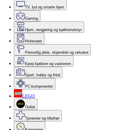
TV, lyd og smarte hjem
Gaming
Hjem, rengjøring og kjøkkenutstyr
Hvitevarer
Personlig pleie, skjønnhet og velvære
Epoq kjøkken og vaskerom
Sport, hobby og fritid
PC-komponenter
LEGO
Outlet
Tjenester og tilbehør
Kampanjer