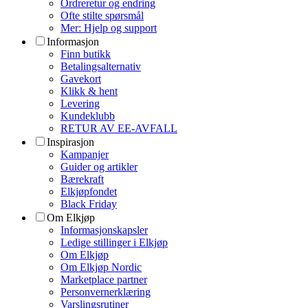
Ordreretur og endring
Ofte stilte spørsmål
Mer: Hjelp og support
Informasjon
Finn butikk
Betalingsalternativ
Gavekort
Klikk & hent
Levering
Kundeklubb
RETUR AV EE-AVFALL
Inspirasjon
Kampanjer
Guider og artikler
Bærekraft
Elkjøpfondet
Black Friday
Om Elkjøp
Informasjonskapsler
Ledige stillinger i Elkjøp
Om Elkjøp
Om Elkjøp Nordic
Marketplace partner
Personvernerklæring
Varslingsrutiner