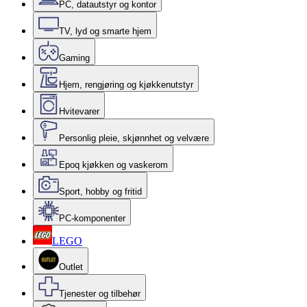
PC, datautstyr og kontor
TV, lyd og smarte hjem
Gaming
Hjem, rengjøring og kjøkkenutstyr
Hvitevarer
Personlig pleie, skjønnhet og velvære
Epoq kjøkken og vaskerom
Sport, hobby og fritid
PC-komponenter
LEGO
Outlet
Tjenester og tilbehør