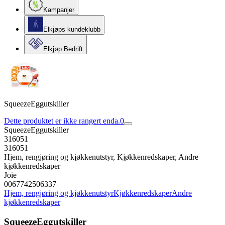
Kampanjer
Elkjøps kundeklubb
Elkjøp Bedrift
SqueezeEggutskiller
Dette produktet er ikke rangert enda.
0
SqueezeEggutskiller
316051
316051
Hjem, rengjøring og kjøkkenutstyr, Kjøkkenredskaper, Andre
kjøkkenredskaper
Joie
0067742506337
Hjem, rengjøring og kjøkkenutstyr
Kjøkkenredskaper
Andre
kjøkkenredskaper
SqueezeEggutskiller