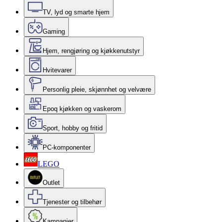
TV, lyd og smarte hjem
Gaming
Hjem, rengjøring og kjøkkenutstyr
Hvitevarer
Personlig pleie, skjønnhet og velvære
Epoq kjøkken og vaskerom
Sport, hobby og fritid
PC-komponenter
LEGO
Outlet
Tjenester og tilbehør
Kampanjer