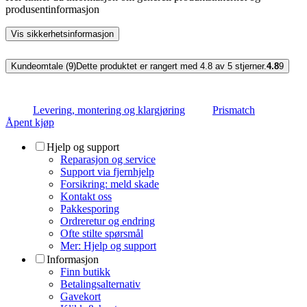
produsentinformasjon
Vis sikkerhetsinformasjon
Kundeomtale (9)
Dette produktet er rangert med 4.8 av 5 stjerner.
4.8
9
Levering, montering og klargjøring
Prismatch
Åpent kjøp
Hjelp og support
Reparasjon og service
Support via fjernhjelp
Forsikring: meld skade
Kontakt oss
Pakkesporing
Ordreretur og endring
Ofte stilte spørsmål
Mer: Hjelp og support
Informasjon
Finn butikk
Betalingsalternativ
Gavekort