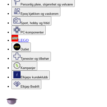
Personlig pleie, skjønnhet og velvære
Epoq kjøkken og vaskerom
Sport, hobby og fritid
PC-komponenter
LEGO
Outlet
Tjenester og tilbehør
Kampanjer
Elkjøps kundeklubb
Elkjøp Bedrift