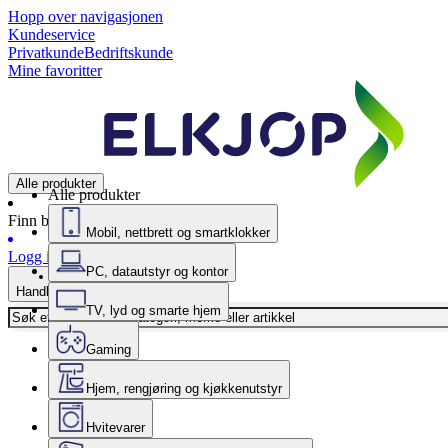
Hopp over navigasjonen
Kundeservice
Privatkunde
Bedriftskunde
Mine favoritter
Alle produkter
Alle produkter
Finn butikk
Mobil, nettbrett og smartklokker
Logg inn
PC, datautstyr og kontor
Handlekurv
TV, lyd og smarte hjem
Gaming
Hjem, rengjøring og kjøkkenutstyr
Hvitevarer