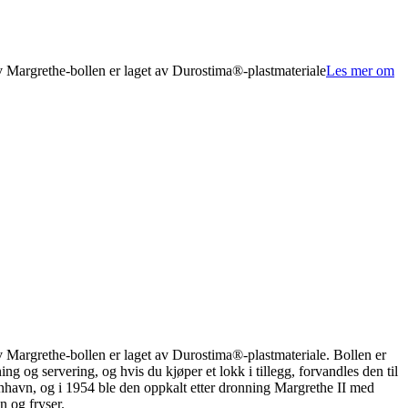
v Margrethe-bollen er laget av Durostima®-plastmateriale
Les mer om
v Margrethe-bollen er laget av Durostima®-plastmateriale. Bollen er
g og servering, og hvis du kjøper et lokk i tillegg, forvandles den til
enhavn, og i 1954 ble den oppkalt etter dronning Margrethe II med
n og fryser.