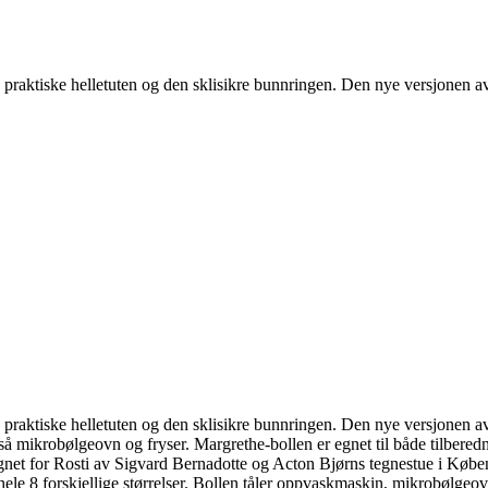
 praktiske helletuten og den sklisikre bunnringen. Den nye versjonen a
 praktiske helletuten og den sklisikre bunnringen. Den nye versjonen a
 mikrobølgeovn og fryser. Margrethe-bollen er egnet til både tilberednin
signet for Rosti av Sigvard Bernadotte og Acton Bjørns tegnestue i Køb
i hele 8 forskjellige størrelser. Bollen tåler oppvaskmaskin, mikrobølgeov